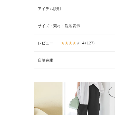
アイテム説明
『錯覚美脚パンツ』が登場
レギパンの足のラ
サイズ・素材・洗濯表示
手.. という方にもぜひ注目してほしい。他にはな
す。さらにリラックス感と美脚見えの両方を叶える
いてもストレスフリーな穿き心地なのに、フィット
Sショート
レビュー
★★★★★
★★★★★
4 (127)
スリット×センターシームで、洗練された印象に。
ルまで、かつロングシーズン愛用いただける万能ア
ウエスト幅
29〜47
レビュー：127件
【素材・サイズ感】
店舗在庫
ヒップ幅
42
動きに合わせてストレッチする抜群の伸縮性と、計
んかつ美しいレッグラインを叶えます。フロントス
裾幅
18
★★★★★
★★★★★
5
ブーツやスニーカー、サンダルなど、どんなシュー
※表示されている情報は、8/06 11:26 時点のものになりま
カラー：ブラック
※在庫ありの表示でも売り切れ等の場合がございますので
サイズ：Sショート
購入日：2026/06/12
ンレスで活躍できるので、イロチ買いで何枚も集め
わせください。
股下
64.5
※キャンセル/変更不可
普段Mサイズですが、丈感が気になりレビューを信
素材の特性上、水洗いにより収縮します。
ワタリ幅
25
これ無理だろ…と思っていましたが、するっと履け
手洗いによる短時間の洗濯をおすすめします。
兵庫県
三宮店
トップスを選ばないのも好きです。この季節愛用し
洗濯後はタテ・ヨコに軽く引っ張り、形と寸法を整
前股上
26.5
だくことで、ある程度元の寸法に戻ります。
user_20260205074523855461 |
身長：
151cm
~
15
身長別サイズガ
姫路店