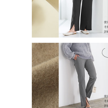
※生産時期の違いによる色や素材に関して、多少の個体
す。予めご了承ください。
★★★★★
★★★★★
5
※上記寸法は、生産時に指示した寸法に従い掲載してお
カラー：ブラック
サイズ：Mトール
購入日：2026/04/21
造時の個体差が多少生じている場合がございます。また
値とは異なる場合がございます。予めご了承ください。
多分身長的にはMがジャストの丈ですが、洗濯で縮
リすっちゃうかなーぐらいで美脚見えします。オン
ふくし |
身長：
161cm
~
165cm
|
素材
レーヨン65% ナイロン30% ポリウレタン5%
★★★★★
★★★★★
5
商品詳細
カラー：ネイビー
サイズ：Sショート
購入日：2026/03/24
伸縮性：あり 淡色透け：なし 濃色透け：なし 
原産国
太もも太め膝下筋肉質な骨スト体型ですが、とって
中国
のおかげか、センターラインのおかげかスタイルア
た。
lettuce201906222312351 |
身長：
151cm
~
155cm
|
洗濯表示