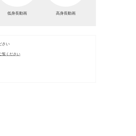
低身長動画
高身長動画
ださい
ご覧ください