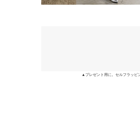
★★★★★
★★★★★
5
カラー：ブラック
サイズ：Sショート
購入日：2026/03/01
サイズ感や生地感すっごく良いです。 程よいフィッ
さん着たいと思います。
ununa |
身長：
151cm
~
155cm
| 体重：
46kg
~
50
★★★★★
★★★★★
5
カラー：エクリュ
サイズ：S
購入日：2026/01/30
▲プレゼント用に。セルフラッピ
スタイルがよく見えました。 太もも太めですが、
いし、スリットのおかげか、細く見えます。買って
きやすいです。
lettuce201906222312351 |
身長：
151cm
~
155cm
|
more