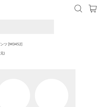
 [M3452]
還元
)