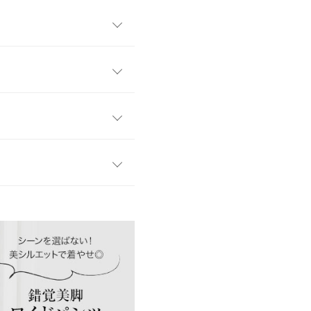
インが見えてしまうのが、苦
いこだわりの美脚見えレギパンで
高見えレギンス。座っても動
感のあるシルエット×センター
S
M
Mトール
デイリーからオフィスカジュア
イテムです。
29〜47
31〜50
31〜50
42
44
44
算されたシルエットで、楽ち
リットのおかげで、ショート
18
19
19
ズとも好バランス◎。シーズ
す。
、詳しくはご利用店舗にお問い合
たくなる逸品です。
69.5
71
80
じて買いました。届いた瞬間は
25
26
26
て感動しました。着心地も良く
ます！
えてから、自然乾燥していた
店舗在庫
26.5
27
27
5cm
| 体重：
51kg
~
55kg
| 足のサイ
イド
サイズ規格・採寸について
ズ：
~