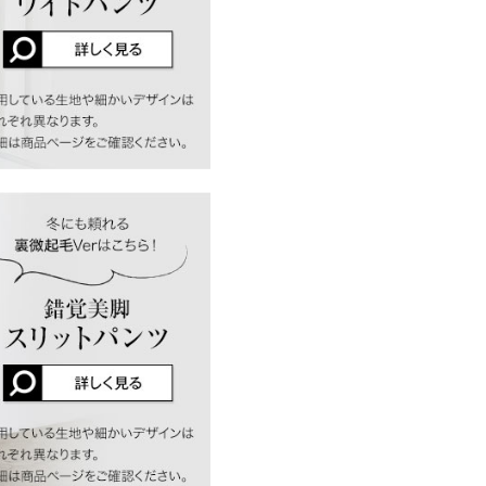
店舗在庫
差が生じている場合がございま
ります。生産時期の違いによる製
、商品についたメーカータグの数
むと見て長めを買いました。ギ
オフで履きたいです
 体重：
51kg
~
55kg
| 足のサイズ：
~
裏地：なし
も綺麗に見えます！スリット
ップです！ 2色目購入しまし
 体重：
46kg
~
50kg
| 足のサイズ：
~