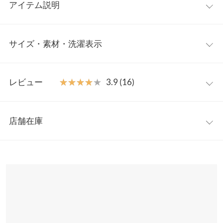
アイテム説明
大人気の[C4926]をさらに着やすくアップデート、ルーズなサイ
サイズ・素材・洗濯表示
ズ感がリラックスムード漂うスウェットプルオーバーです。二の
腕やヒップ、お腹周りをふわっとカバーするゆとりを持たせたサ
イズ感、袖口はぽわんとした形でソフトな雰囲気に仕上げまし
ワンサイズ
た。
レビュー
★★★★★
★★★★★
3.9 (16)
【素材・サイズ感】
着丈
70.5
なめらかで肌触りの良いスウェット素材。程よくソフトな印象の
レビュー：16件
生地でスポーティすぎない印象〇ゆったりシルエットが気になる
身幅
75
店舗在庫
体のラインをカバーし、妊婦さんでも安心して着られる着心地で
★★★★★
★★★★★
5
肩幅
69.5
す。ヒップ周りまでしっかり隠れる丈なので、プリーツパンツな
カラー：ライトカーキ
タイプ：ボートネック
購入日：2021/11/01
※表示されている情報は、8/10 14:30 時点のものになります。
どドレープ感のあるボトムともコーデしやすいのが嬉しいポイン
※在庫ありの表示でも売り切れ等の場合がございますので、詳し
裾幅
77.5
ゆるっと着れるのでお気に入りです。
ト。
くはご利用店舗にお問い合わせください。
※キャンセル/変更不可
lettuce1738 |
身長：
151cm
~
155cm
| 体重：
41kg
~
45kg
| 足のサイズ：
袖丈
53.5
22.0cm
~
22.5cm
兵庫県
三宮店
袖幅
22.5
店舗在庫
★★★★★
★★★★★
5