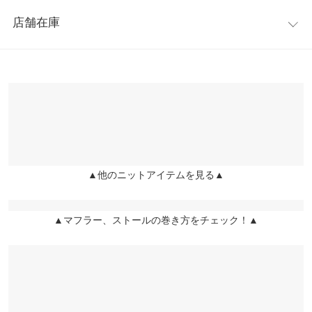
レビュー：0件
れてもチクチクしにくいのが嬉しいポイント。
横幅
36
店舗在庫
※キャンセル/変更不可
more
レビューを書く
身長別サイズガイド
サイズ規格・採寸について
※表示されている情報は、8/09 19:07 時点のものになります。
投稿でポイントプレゼント
※在庫ありの表示でも売り切れ等の場合がございますので、詳し
※生産時期の違いによる色や素材に関して、多少の個体差が生じ
くはご利用店舗にお問い合わせください。
ている場合がございます。予めご了承ください。
※上記寸法は、生産時に指示した寸法に従い掲載しております。
兵庫県
三宮店
生産時期の違いによる製造時の個体差が多少生じている場合がご
店舗在庫
ざいます。また、商品についたメーカータグの数値とは異なる場
合がございます。予めご了承ください。
▲他のニットアイテムを見る▲
姫路店
店舗在庫
▲マフラー、ストールの巻き方をチェック！▲
素材
アクリル100%
商品詳細
伸縮性：あり 淡色透け：一部あり 濃色透け：一部あり 裏
地：なし