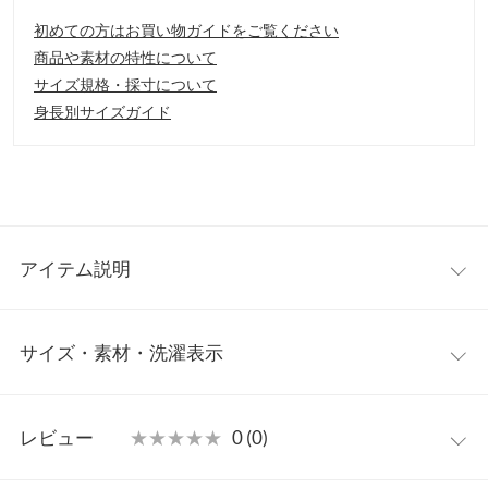
初めての方はお買い物ガイドをご覧ください
商品や素材の特性について
サイズ規格・採寸について
身長別サイズガイド
アイテム説明
太リブの編地がポイントのニットマフラー。すっきりとしたデザ
サイズ・素材・洗濯表示
インと、シックなカラー展開で大人が使いやすいのが魅力的◎首
にくるくると巻いてボリュームたっぷりに仕上げるのもおすす
め。季節を通して活躍すること間違いなしです。
ワンサイズ
【素材・サイズ感】
レビュー
★★★★★
★★★★★
0 (0)
もっちりとした厚みのあるニット素材。幅広いリブの編地がリッ
長さ
190
チ感溢れるポイントです。起毛感が少ない素材使いで、素肌に触