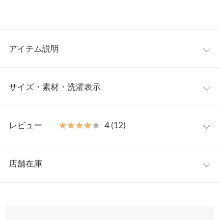
アイテム説明
多機能で使い方も、持ち方も、”マルチウェイ”
小さいのに
サイズ・素材・洗濯表示
マルチに使える多機能ウォレットショルダー。財布・スマホポケ
ット・エコバッグ・イヤフォンケース・パスケース・小物入れな
ど色んな使い方ができます。ショルダー紐の調整も可能。ポーチ
ワンサイズ
レビュー
★★★★★
★★★★★
4 (12)
はそれぞれ取り外してご自身のバッグにも取り付けられます。サ
ークルバックルを持ち手にして手提げとしても。必要な物が入れ
【A】縦幅
55
られるので、メインバッグにしてもOK！便利なマルチウェイウ
レビュー：12件
【A】横幅
34
ォレットショルダーです。
店舗在庫
【素材・サイズ感】
★★★★★
★★★★★
5
【B】ショルダー
154
上質で高級感のある「ヌバック調」スムース。キレイめにもカジ
カラー：アイボリー
購入日：2021/09/17
※表示されている情報は、8/10 14:31 時点のものになります。
ュアルにも使えるカラーバリエーション。
※在庫ありの表示でも売り切れ等の場合がございますので、詳し
【B】横幅
1
セカンドバック的に使ったり、ちょっとそこまで使いでは、抜群
※キャンセル/変更不可
くはご利用店舗にお問い合わせください。
に良いです。これを買った為に携帯のカバーを変えましたが、そ