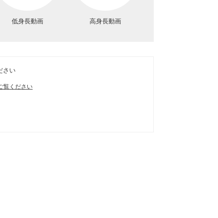
低身長動画
高身長動画
ださい
ご覧ください