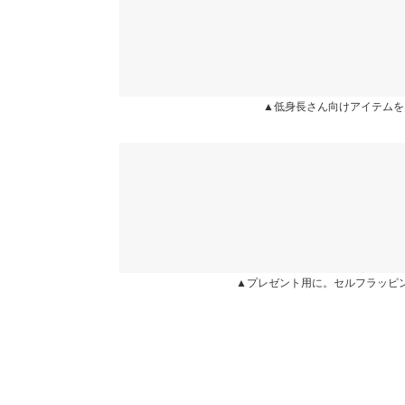
ブラックとグレーを購入しました。最初の着用時、
【B】袖幅
電気防止スプレーをスプレーすると、静電気が起き
く、スタイルも良く見せてくれるワンピースだと思
【B】袖口幅
す☆
身長別サイズガ
lettuco3 |
身長：
146cm
~
150cm
| 体重：
46kg
~
50
▲低身長さん向けアイテムを
【A】ベスト【B】ワンピース
★★★★★
★★★★★
5
※生産時期の違いによる色や素材に関して、多少の個体
す。予めご了承ください。
カラー：ブラック
購入日：2021/09/21
※上記寸法は、生産時に指示した寸法に従い掲載してお
生地ももちもちしてて気持ちいいです！ただ、静電気
造時の個体差が多少生じている場合がございます。また
大満足でした！
値とは異なる場合がございます。予めご了承ください。
さーちゃんmama |
身長：
156cm
~
160cm
| 体重：
46
▲プレゼント用に。セルフラッピ
素材
レーヨン50% ポリエステル28% ナイロン22%
★★★★★
★★★★★
5
商品詳細
カラー：ベージュ
購入日：2021/09/21
伸縮性：あり 淡色透け：一部あり 濃色透け：一
ゆったりシルエットなので、アラフォーぽっこりお