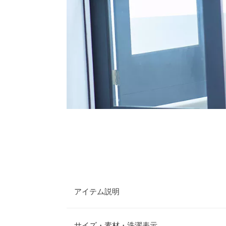
アイテム説明
大人気インフルエンサーakiicoさんコラボ商品。 
ニットワンピース ＋ サイドリボンのニットベスト
サイズ・素材・洗濯表示