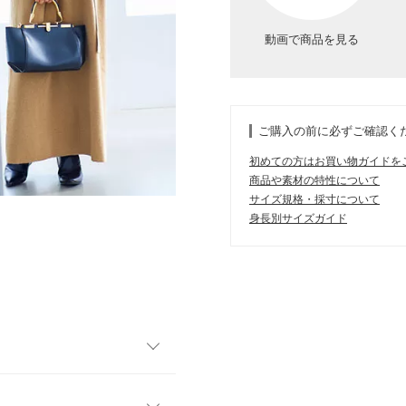
動画で商品を見る
ご購入の前に必ずご確認く
初めての方はお買い物ガイドを
商品や素材の特性について
サイズ規格・採寸について
身長別サイズガイド
着回し力の高い2点セットです▼
。 ワンピースはぽわん袖が大人