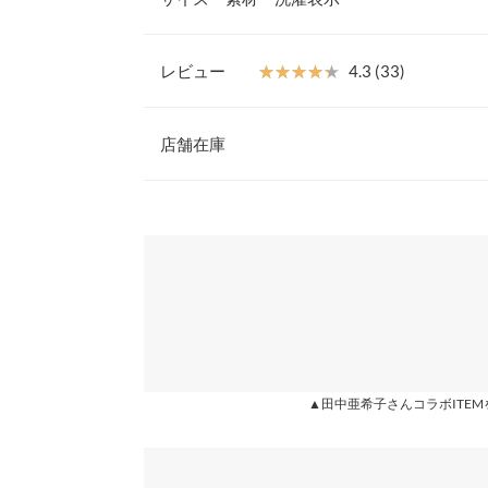
可愛く、1枚でもサマになるデザイン。ベストは短
い、単品でシャツやワンピースとのレイヤードコー
【素材・サイズ感】
レビュー
★★★★★
★★★★★
4.3 (33)
あたたかみのある柔らかなニット素材。低身長さん
【A】着丈（前）
ランスで着られる１サイズにこだわりました。ワン
レビュー：33件
トで体型カバー効果がありながらも、襟口袖口がス
店舗在庫
【A】着丈（後）
です。ベストは、季節の変わり目から使いやすいの
しい。
【A】肩幅
★★★★★
★★★★★
5
※表示されている情報は、8/08 14:24 時点のものになりま
※キャンセル/変更不可
カラー：ブラック
※在庫ありの表示でも売り切れ等の場合がございますので
購入日：2021/10/10
わせください。
【A】裾幅
151cmですが、くるぶし丈でとても理想の長さで
【B】着丈
に気に入りました！毛玉になりにくい生地というの
兵庫県
三宮店
とてもいいです。一つだけ難点なのが、静電気が凄
【B】身幅
kaimi |
身長：
151cm
~
155cm
| 体重：
41kg
~
45
【B】肩幅
姫路店
▲田中亜希子さんコラボITEM
【B】裾幅
★★★★★
★★★★★
5
カラー：ブラック
購入日：2021/09/19
【B】袖丈