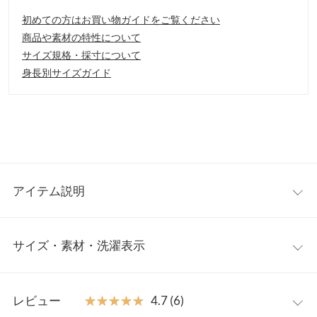
初めての方はお買い物ガイドをご覧ください
商品や素材の特性について
サイズ規格・採寸について
身長別サイズガイド
アイテム説明
バンドカラーが程よいきちんと感を演出するトレンドのミニ丈ワ
サイズ・素材・洗濯表示
ンピース。ぽわんとしたボリュームのあるお袖と、後ろ丈が長め
のディテールで1枚でもしっかりオシャレに決まります◎パンツ
合わせのレイヤードスタイルとはもちろん、ロングブーツと合わ
ワンサイズ
せたコーディネートが今年顔に。
レビュー
★★★★★
★★★★★
4.7 (6)
【素材・サイズ感】