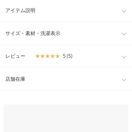
アイテム説明
フェミニンな華やかさが溢れるプリントワンピースの登場。ショ
サイズ・素材・洗濯表示
ルダー周りにあしらった立体的なフリルディテールがポイントに
なっています。秋冬ムード高まるシックなフラワー柄でニットア
イテムとも相性がよいので、カーデやベストを合わせるスタイリ
ワンサイズ
ングもおススメ◎
レビュー
★★★★★
★★★★★
5 (5)
【素材・サイズ感】
【A】着丈
123
大人エレガントな印象のフラワープリント。スタイルUP効果抜群
レビュー：5件
のウエストマークしたデザインながらも、ウエストはゴム仕様で
【A】身幅
47
店舗在庫
窮屈感のない着心地。広がりすぎないフレアシルエットが上品な
★★★★★
★★★★★
5
【A】肩幅
36
印象です。
カラー：エクリュ
購入日：2024/08/15
※表示されている情報は、8/09 07:34 時点のものになります。
※キャンセル/変更不可
※在庫ありの表示でも売り切れ等の場合がございますので、詳し
【A】ウエスト幅
36〜52
双子妊婦ですがウエストのゴムも上にずらして着れば苦しくなく
くはご利用店舗にお問い合わせください。
とても良かったです。
【A】裾幅
109
ｓｒｈ |
身長：
151cm
~
155cm
| 体重：
41kg
~
45kg
| 足のサイズ：
24.0cm
~
兵庫県
三宮店
24.5cm
【A】袖丈
60
店舗在庫