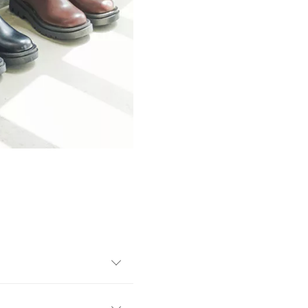
ソールとの組み合わせがお洒
タイルはもちろん、キレイめ