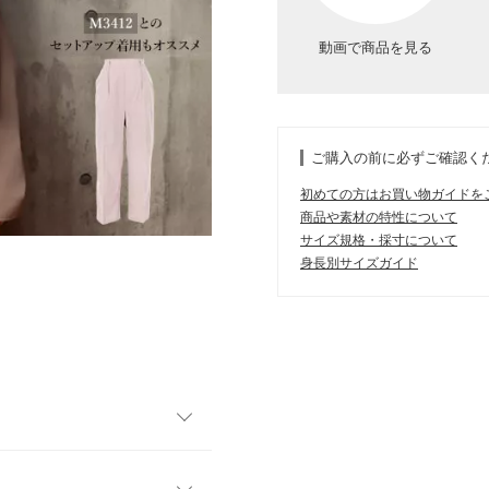
動画で商品を見る
ご購入の前に必ずご確認く
初めての方はお買い物ガイドを
商品や素材の特性について
サイズ規格・採寸について
身長別サイズガイド
ャケット。ワイドパンツやワ
り目のライトアウターとして