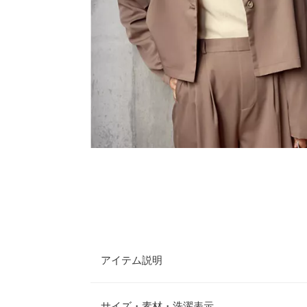
アイテム説明
着丈短めのクロップド丈がトレンドムード溢れるジ
ンピース、スカートと相性が良いので、季節の変わ
サイズ・素材・洗濯表示