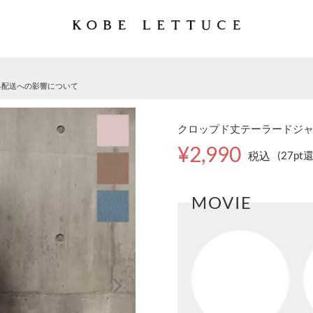
る配送への影響について
クロップド丈テーラードジャケッ
¥2,990
税込
(27pt
MOVIE