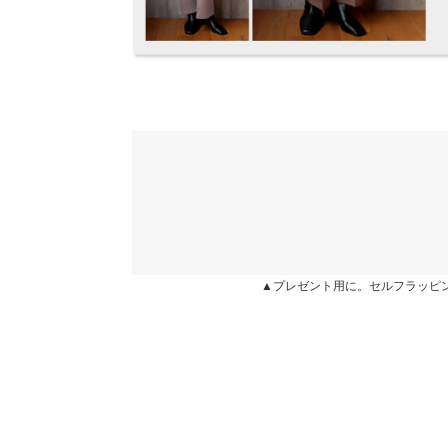
います。
※生産時期の違いによる色や素材に関して、多少の個体
す。予めご了承ください。
ふっかふかの食パン |
身長：
156cm
~
160cm
|
※上記寸法は、生産時に指示した寸法に従い掲載してお
造時の個体差が多少生じている場合がございます。また
値とは異なる場合がございます。予めご了承ください。
★★★★★
★★★★★
4
カラー：インディゴブルー
購入日：2022/09/05
色もいい感じで可愛い♡
素材
とあ |
身長：
156cm
~
160cm
| 体重：
46kg
~
50
ポリエステル80% レーヨン16% ポリウレタン4%
商品詳細
伸縮性：なし 淡色透け：なし 濃色透け：なし 
★★★★★
★★★★★
3
原産国
▲プレゼント用に。セルフラッピ
カラー：インディゴブルー
購入日：2022/09/03
中国
同じような体型の娘にセットアップでプレゼント。
たのですが、白いバッグに色移りしてビックリ。こ
洗濯表示
はせこ |
身長：
161cm
~
165cm
| 体重：
51kg
~
55