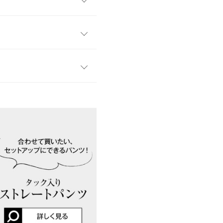
る
パンツ（M3412）
と合わせ
ワンサイズ
トな丈感とボクシーなシルエ
48
取り入れるだけで今季らしく
れ感も◎
38
50
す。
、詳しくはご利用店舗にお問い合
20
可愛いです！
57
kg
| 足のサイズ：
24.0cm
~
24.5cm
店舗在庫
51
13
店舗在庫
200
くとても気に入ってます。 ジ
イド
サイズ規格・採寸について
も見えるようなピンクかなと思