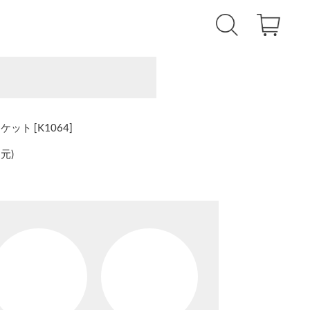
ト [K1064]
還元
)