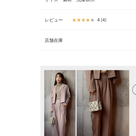
活躍すること間違いなしです。同素材で展開してい
て、セットアップでの着用もおすすめ。
【素材・サイズ感】
レビュー
★★★★★
★★★★★
4 (4)
ほんのり光沢のあるキレイめツイル素材。コンパク
着丈
ットでトレンド感ある形なので、いつものコーデに
レビュー：4件
オシャレにきまる1枚です。肩に羽織るだけでこな
店舗在庫
肩幅
※キャンセル/変更不可
身幅
★★★★★
★★★★★
5
※表示されている情報は、8/08 10:47 時点のものになりま
カラー：モカ
※在庫ありの表示でも売り切れ等の場合がございますので
購入日：2021/09/14
わせください。
袖幅
丈も短めで可愛いし、セットアップで着るとすごく
袖丈
兵庫県
三宮店
Kashi |
身長：
161cm
~
165cm
| 体重：
56kg
~
60
裾幅
袖口幅
姫路店
★★★★★
★★★★★
4
カラー：グレイッシュピンク
購入日：2023/04/27
重さ（g）
サイズぴったりでした。 セットアップで購入し可愛
身長別サイズガ
ーンズとも良く合うので重宝してます。 薄い紫に