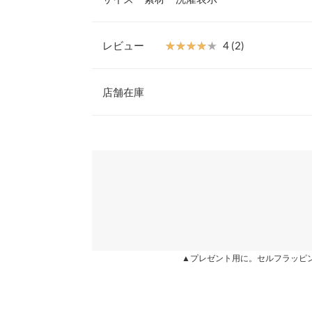
グにもマッチする仕上がりに。シンプルなシャツワ
だけでこなれたスタイリングが決まります◎。もち
可愛いので、着回し力の高いアイテムです。
レビュー
★★★★★
★★★★★
4 (2)
【素材・サイズ感】
【A】着丈
柔らかく落ち感のある素材が生み出すドレープ感が
レビュー：2件
した肌触りで着心地が良く、シワになりにくいポリ
店舗在庫
【A】身幅
も簡単です。体のラインを拾わないワイドなシルエ
広がるスカートのラインでストレスなくゆるっと着
【A】裾幅
★★★★★
★★★★★
4
※表示されている情報は、8/09 17:32 時点のものになりま
※キャンセル/変更不可
カラー：カーキ
※在庫ありの表示でも売り切れ等の場合がございますので
購入日：2021/12/04
わせください。
【A】裄丈
素敵な色のカーキです。生地も少し張りがあります
【A】袖幅
出来上がるので良いです。キルティングベストの首
兵庫県
三宮店
周りが詰まりすぎです。 袖口のハーフゴムシャー
【A】袖口幅
ゆう♡ |
身長：
156cm
~
160cm
| 体重：
56kg
~
60
【B】着丈
姫路店
▲プレゼント用に。セルフラッピ
【B】肩幅
★★★★★
★★★★★
4
カラー：ブラック
購入日：2021/09/18
【B】裾幅