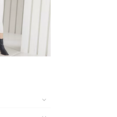
ったシャツワンピース。ベス
し、フェミニンなスタイリン