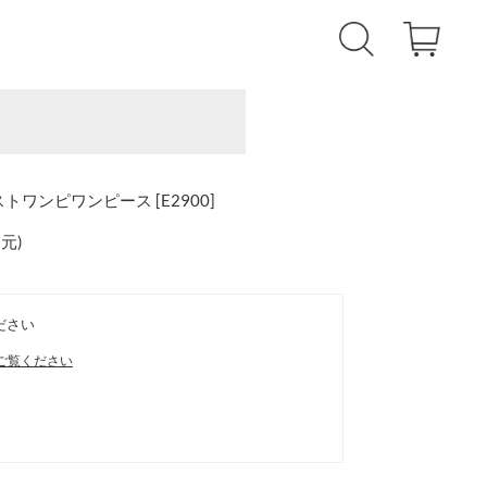
トワンピワンピース [E2900]
還元
)
ださい
ご覧ください