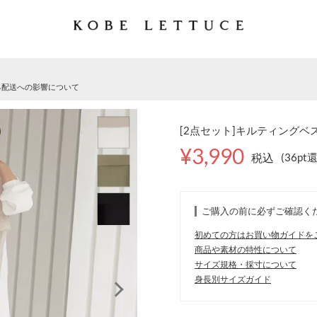
る配送への影響について
[2点セット]キルティングベス
¥3,990
税込
(36pt
ご購入の前に必ずご確認く
初めての方はお買い物ガイドを
商品や素材の特性について
サイズ規格・採寸について
身長別サイズガイド