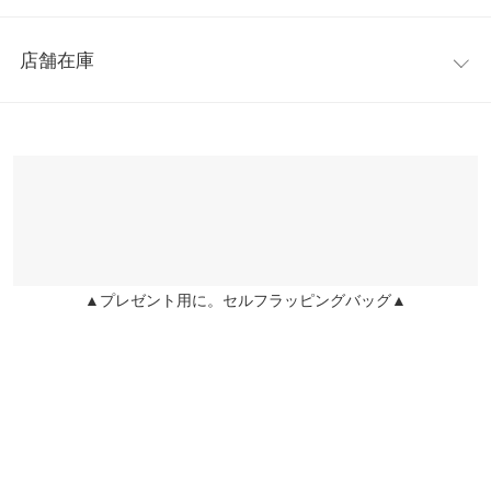
着丈
113
中綿入りで暖かく、ビッグシルエットなのに軽いのが特徴。体を
レビュー：0件
肩幅
64
すっぽり覆うロング丈で、可愛さだけでなく暖かさもあるのが嬉
店舗在庫
しい。スタンドタイプの襟回りはボタンにより着脱可能なので、
more
レビューを書く
身幅
69
スタイリングによって変化を楽しめます◎。厚手のトレーナーや
※表示されている情報は、8/09 19:49 時点のものになります。
投稿でポイントプレゼント
ニット、流行りのカレッジロゴスウェットを合わせて、トレンド
※在庫ありの表示でも売り切れ等の場合がございますので、詳し
袖幅
22.5
感溢れるスタイリングがオススメです。
くはご利用店舗にお問い合わせください。
※キャンセル/変更不可
袖丈
49
兵庫県
三宮店
裾幅
69
店舗在庫
袖口幅
20.5
▲プレゼント用に。セルフラッピングバッグ▲
姫路店
店舗在庫
重さ（g）
700
身長別サイズガイド
サイズ規格・採寸について
※生産時期の違いによる色や素材に関して、多少の個体差が生じ
ている場合がございます。予めご了承ください。