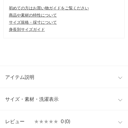
初めての方はお買い物ガイドをご覧ください
商品や素材の特性について
サイズ規格・採寸について
身長別サイズガイド
アイテム説明
スタンドタイプの襟は取り外し◎
オーバーサイズがポイント
サイズ・素材・洗濯表示
の今年顔ボリュームアウター。ミリタリーな印象ながらタウンユ
ースとしても着こなせる一枚です。中にしっかり着込めるくらい
ゆとりがあるので、ゆったり感を生かした抜け感のあるスタイリ
ワンサイズ
レビュー
★★★★★
★★★★★
0 (0)
ングができます。
【素材・サイズ感】