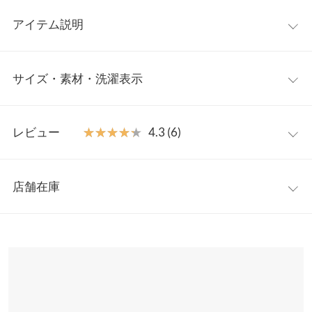
アイテム説明
センターシームとスクエアトゥの相性が◎なセンターシームブー
サイズ・素材・洗濯表示
ツ。角ばったつま先とワイドヒールでモード感のあふれるシルエ
ット。ショートよりもやや長めな丈感でスカートやパンツのレン
グスにも合わせやすいブーツです。
S
M
L
LL
【素材・サイズ感】
レビュー
★★★★★
★★★★★
4.3 (6)
S〜LLの4サイズ展開。ブラックヒールで統一感のあるバリエーシ
筒丈
14.6
14.8
15
15.2
ョン。柔らかすぎない質感できっちりしたイメージの素材です。
レビュー：6件
※キャンセル/変更不可
履口周り
22.2
22.4
22.6
22.8
店舗在庫
【サイズ】
★★★★★
★★★★★
5
足幅
7.5
7.7
7.9
8.1
S:22.5-23.0/M:23.0-23.5/L:23.5-24.0/LL:24.0-24.5
カラー：スムースブラック
サイズ：L
購入日：2021/10/31
※表示されている情報は、8/09 02:46 時点のものになります。
【実寸(cm)約】
※在庫ありの表示でも売り切れ等の場合がございますので、詳し
甲幅
14
14.2
14.4
14.6
とても履きやすく立ったままでもスポッと履けます^ ^
●サイズ…S/M/L/LL
くはご利用店舗にお問い合わせください。
●筒丈…14.6/14.8/15/15.2
あいか |
身長：
166cm
~
170cm
| 体重：
51kg
~
55kg
| 足のサイズ：
24.0cm
~
ヒール高
-
5
-
-
24.5cm
●履口周り…22.2/22.4/22.6/22.8
さ
兵庫県
三宮店
●足幅…7.5/7.7/7.9/8.1
店舗在庫