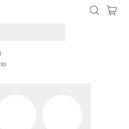
]
還元
)