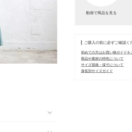
動画で商品を見る
ご購入の前に必ずご確認く
初めての方はお買い物ガイドを
商品や素材の特性について
サイズ規格・採寸について
身長別サイズガイド
向かって流れるようなラインが
華があるデザインです。そし