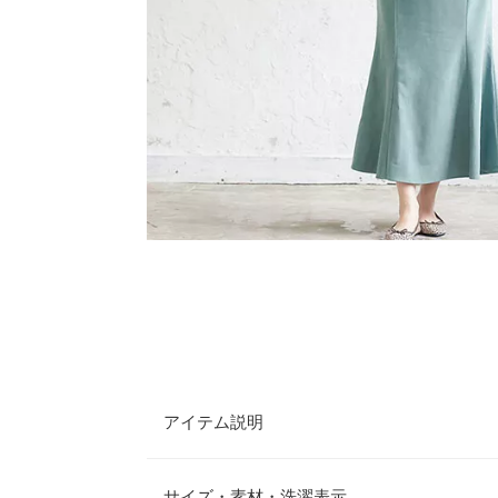
アイテム説明
今季トレンドのマーメイドスカートが登場。 裾に
女性らしさを際立たせてくれる、シンプルながらも
サイズ・素材・洗濯表示