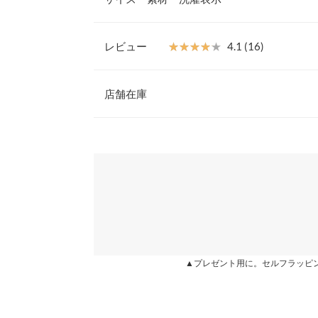
て膝から広がるシルエットが、腰張り体型をカバー
た秋冬カラーも魅力です。
【素材・サイズ感】
レビュー
★★★★★
★★★★★
4.1 (16)
少し起毛感がある秋冬シーズンムード溢れる生地を
ウエスト幅
に見せてくれるシルエットながらも、バックウエス
レビュー：16件
楽チンなのが嬉しいポイント◎
店舗在庫
ヒップ幅
※キャンセル/変更不可
裾幅
★★★★★
★★★★★
5
※表示されている情報は、8/09 03:20 時点のものになりま
カラー：千鳥柄
※在庫ありの表示でも売り切れ等の場合がございますので
購入日：2021/10/14
わせください。
総丈
ブラウンはピーチスキンみたいな素材で少しザラ？
身長別サイズガ
ツルッとしている素材でした。 好みですが履き心地
兵庫県
三宮店
方裏地は付いてないので薄手素材ですがタイツ履け
※生産時期の違いによる色や素材に関して、多少の個体
い◎
す。予めご了承ください。
※上記寸法は、生産時に指示した寸法に従い掲載してお
姫路店
chicomaru |
身長：
151cm
~
155cm
| 体重：
46kg
~
50
造時の個体差が多少生じている場合がございます。また
▲プレゼント用に。セルフラッピ
値とは異なる場合がございます。予めご了承ください。
★★★★★
★★★★★
5
カラー：千鳥柄
購入日：2021/10/08