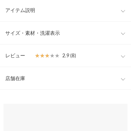
アイテム説明
キャッチーな色合いが今季らしく新鮮なツイードスカート。ラッ
サイズ・素材・洗濯表示
プ風のアシンメトリーデザインで、シンプルなトップスを合わせ
るだけでトレンド感あるコーデが叶います。きれいめなトップス
だけでなく、スウェットなどカジュアルアイテムとも合うので使
ワンサイズ
いやすい。
レビュー
★★★★★
★★★★★
2.9 (8)
【素材・サイズ感】
【A】総丈
81
ざっくりとした織りのツイード素材。カラフルな糸使いで、高見
レビュー：8件
えする生地感です。腰回りはすっきりみえる印象ですが、タイト
【A】ウエスト幅
32〜35
店舗在庫
すぎないシルエットが着やすい◎バックウエストには一部ゴムで
★★★★★
★★★★★
5
【A】ヒップ幅
48
着心地もシルエットも抜群です。
カラー：グリーン
購入日：2021/09/02
※表示されている情報は、8/07 05:33 時点のものになります。
※在庫ありの表示でも売り切れ等の場合がございますので、詳し
【A】裾幅
51
一目惚れデザインでした。 サイズもちょうど良く高見えです。
【コンシールファスナーに関して】
くはご利用店舗にお問い合わせください。
製品の構造上、着用状態で開閉しづらい場合がございます。（特
RIE |
身長：
161cm
~
165cm
| 体重：
46kg
~
50kg
| 足のサイズ：
23.0cm
~
【B】総丈
45
23.5cm
にウエスト切り替え部分） スムーズに開閉するには、ファスナー
兵庫県
三宮店
身長別サイズガイド
サイズ規格・採寸について
上のホックを止め、左右のファスナーを寄せなるべくまっすぐに
店舗在庫