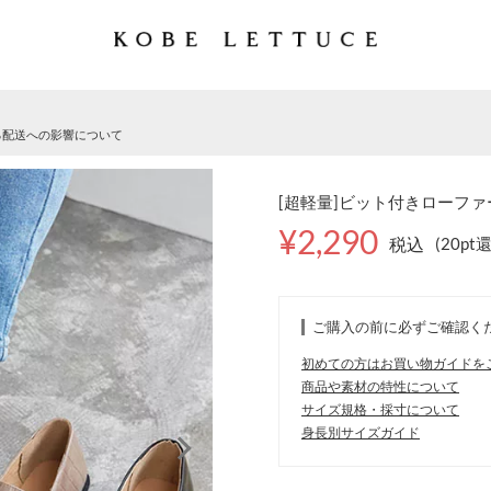
る配送への影響について
[超軽量]ビット付きローファー [
¥2,290
税込
(20pt
ご購入の前に必ずご確認く
初めての方はお買い物ガイドを
商品や素材の特性について
サイズ規格・採寸について
身長別サイズガイド