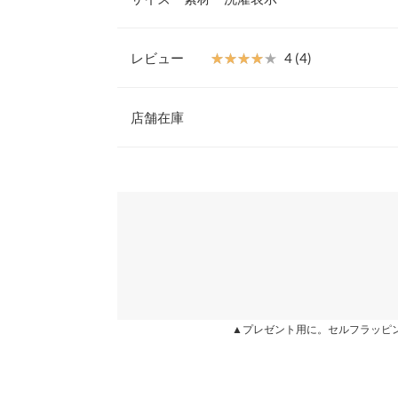
定番ビット付きローファー。ソール部分がすべてブ
めてくれ、デイリー使いにおすすめです。
【素材・サイズ感】
S
レビュー
★★★★★
★★★★★
4 (4)
S〜LLの4サイズ展開。コーデによって使い分けた
ン
筒丈
-
レビュー：4件
※キャンセル/変更不可
店舗在庫
足幅
7.2
【サイズ】
S:22.5-23.0/M:23.0-23.5/L:23.5-24.0/LL:24.0-24.
甲幅
14.5
★★★★★
★★★★★
5
【実寸(cm)約】
※表示されている情報は、8/06 14:58 時点のものになりま
カラー：クロコベージュ
※在庫ありの表示でも売り切れ等の場合がございますので
サイズ：LL
購入日：2022/06/23
●サイズ…S/M/L/LL
わせください。
ソール高さ
-
●筒丈…5.3
エナメルアイボリーが軽くて良かったので色違いで
●足幅…7.2/7.4/7.6/7.8
前高さ
-
●甲幅…14.5/14.7/14.9/15.1
兵庫県
三宮店
チエ |
身長：
161cm
~
165cm
| 体重：
51kg
~
55
●ソール高さ…3.6
片足の重さ（g）
-
●前高さ…1
●重さ(片足)…180g
身長別サイズガ
姫路店
★★★★★
★★★★★
5
【素材】
カラー：クロコブラック
サイズ：S
購入日：2022/01/31
▲プレゼント用に。セルフラッピ
※生産時期の違いによる色や素材に関して、多少の個体
合成皮革
す。予めご了承ください。
※【伸縮】なし/【淡色透け】なし/【濃色透け】な
いつもMよりのSサイズですが私は気持ち大きいぐ
※上記寸法は、生産時に指示した寸法に従い掲載してお
コなのに重くなくて凄く気に入りました。エナメル
造時の個体差が多少生じている場合がございます。また