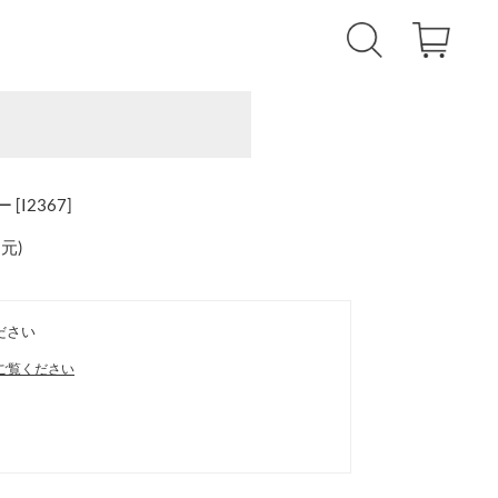
I2367]
還元
)
ださい
ご覧ください