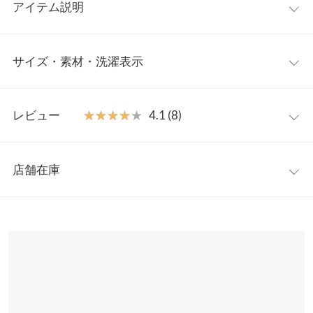
アイテム説明
今旬なコーディネートがこれにて完成。 こなれ感あるコーデが叶
サイズ・素材・洗濯表示
う、ニットベスト＋シャツワンピのアンサンブル。サイドリボン
がさりげないアクセントになったベストと、裾切り替えが大人可
愛い印象のシャツワンピです。2点でレイヤードするのはもちろ
ワンサイズ
ん、それぞれ単品でも使える便利なアンサンブルです。
レビュー
★★★★★
★★★★★
4.1 (8)
【素材・サイズ感】
【A】着丈（前）
60
肌触り柔らかなニット素材のベストと、ブラウス地で仕立てたシ
レビュー：8件
ャツワンピース。どちらもウエスト周りがゆったりとしたシルエ
【A】着丈（後）
74
店舗在庫
ットなので、さりげなく体型カバーが叶うのが嬉しいポイント◎
★★★★★
★★★★★
5
【A】身幅
51
※キャンセル/変更不可
カラー：オフ×ベージュ
購入日：2021/10/29
※表示されている情報は、8/07 00:38 時点のものになります。
※在庫ありの表示でも売り切れ等の場合がございますので、詳し
【A】肩幅
53
ブラックを先に買って、かわいすぎたのでこちらのお色味も購
くはご利用店舗にお問い合わせください。
入。セットでもばらばらでも使いやすいです。お尻がちょうど隠
【A】裾幅
60.5
れるのと、目立ちすぎないふわっと感でお気に入りです！
兵庫県
三宮店
【A】袖口幅
21
店舗在庫
くろ123 |
身長：
~
| 体重：
~
| 足のサイズ：
~