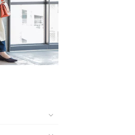
がポイントのトレンチコー
げました。さらりと羽織るだ