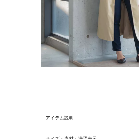
アイテム説明
さりげなくあしらわれたフェイクレザーパイピング
ト。少し大きめの襟で華奢見えするデザインに仕上
サイズ・素材・洗濯表示