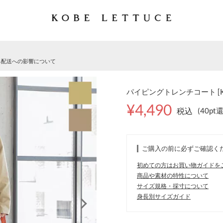
る配送への影響について
パイピングトレンチコート [K1
¥4,490
税込
(40pt
ご購入の前に必ずご確認く
初めての方はお買い物ガイドを
商品や素材の特性について
サイズ規格・採寸について
身長別サイズガイド