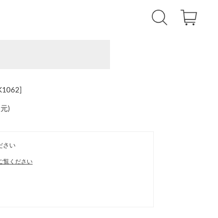
062]
還元
)
ださい
ご覧ください