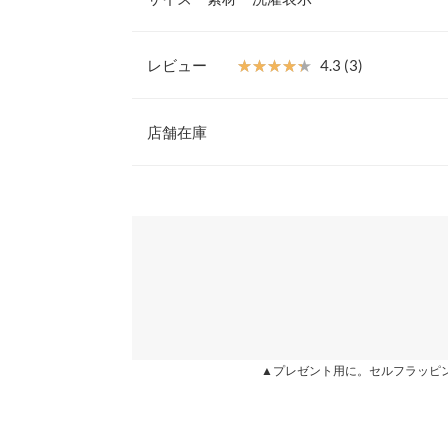
けで大人っぽくこなれた雰囲気を演出してくれる1
【素材・サイズ感】
ハリ感と厚みのあるツイル素材。裏地付きなので滑
レビュー
★★★★★
★★★★★
4.3 (3)
トの上にも着やすい。ドロップショルダー＋ゆとり
着丈
あるニュアンスをプラスしています。
レビュー：3件
※キャンセル/変更不可
店舗在庫
肩幅
身幅
★★★★★
★★★★★
5
※表示されている情報は、8/08 21:42 時点のものになりま
カラー：ベージュ
※在庫ありの表示でも売り切れ等の場合がございますので
購入日：2021/09/30
わせください。
袖幅
パイピングがトレンド感あってオシャレでかわいい
袖丈
チだけど、重さも重くなくて良かったです！
兵庫県
三宮店
裾幅
さおたん |
身長：
161cm
~
165cm
| 体重：
51kg
~
55
袖口幅
姫路店
★★★★★
★★★★★
4
▲プレゼント用に。セルフラッピ
重さ（g）
カラー：ベージュ
購入日：2021/10/01
身長別サイズガ
セールで安く購入しました。 サイズ感が163でも