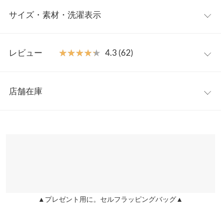
伸縮性に優れ、シーズンレスに取り入れたい。
マーメイド
サイズ・素材・洗濯表示
ラインが体のラインをキレイに魅せ、女性らしい曲線美を実現。
動きのある裾がスタイリングを華やかに見せてくれます。楽なの
に簡単に上品見えが叶い、デイリーユースにぴったり◎。スタイ
ワンサイズ
レビュー
★★★★★
★★★★★
4.3 (62)
リングのアクセントになるカラー展開も嬉しいポイント。
【素材・サイズ感】
ウエスト幅
31〜40
伸縮性の良い素材を使用しているので、きちんと感を出しつつも
レビュー：62件
ヒップ幅
43
ラクチンな履き心地。サイドファスナーとウエスト後ろゴム仕様
店舗在庫
で着脱もしやすい◎。程よい厚みの生地でシーズンレスに使える
★★★★★
★★★★★
5
裾幅
92
アイテムです。
カラー：ライトベージュ
購入日：2022/05/26
※表示されている情報は、8/10 13:47 時点のものになります。
※キャンセル/変更不可
※在庫ありの表示でも売り切れ等の場合がございますので、詳し
総丈
90
明るめなベージュなので、重たくなりすぎることなく着用できま
くはご利用店舗にお問い合わせください。
す。トップスにダークトーンのものをもってきて、着用すること
身長別サイズガイド
サイズ規格・採寸について
で秋も着れるし、逆に明るいトーンのトップスを合わせたら春先
兵庫県
三宮店
も着れるし…とても合わせやすいカラーだと思います。
店舗在庫
※生産時期の違いによる色や素材に関して、多少の個体差が生じ
orange |
身長：
151cm
~
155cm
| 体重：
46kg
~
50kg
| 足のサイズ：
23.0cm
~
ている場合がございます。予めご了承ください。
23.5cm
▲プレゼント用に。セルフラッピングバッグ▲
※上記寸法は、生産時に指示した寸法に従い掲載しております。
姫路店
店舗在庫
生産時期の違いによる製造時の個体差が多少生じている場合がご