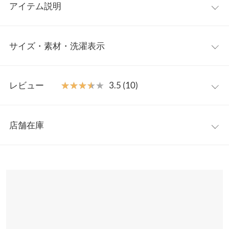
アイテム説明
デイリーに活躍すること間違いなしのスラックスパンツ。ウエス
サイズ・素材・洗濯表示
トのサイドベルトがデザインポイント。ベルトの下は脇ゴム入り
で、ウエスト周りはゆったりしながらも後ろ姿はすっきり◎セン
タープレスのおかげで美脚効果バツグンです。
ワンサイズ
【素材・サイズ感】
レビュー
★★★★★
★★★★★
3.5 (10)
程よく厚みのある微ストレッチ素材で、通年ご着用いただけま
前股上
33
す。ベルトのアジャスターでウエストの微調節が可能。後ろファ
レビュー：10件
スナー開き＋フェイクポケット付きで360度きちんとした印象
ウエスト幅
33〜38
店舗在庫
に。便利なサイドポケット付きです。
★★★★★
★★★★★
5
ヒップ幅
48.5
※キャンセル/変更不可
カラー：ブラック
購入日：2022/03/25
※表示されている情報は、8/09 15:07 時点のものになります。
※在庫ありの表示でも売り切れ等の場合がございますので、詳し
裾幅
29
後ろファスナーとサイドのベルトのおかげでウエストを細く見せ
くはご利用店舗にお問い合わせください。
てくれます！ インナーをINしてもOUTにしてもとても合わせやす
股下
66
いです。 丈も私にぴったりでした！
兵庫県
三宮店
ワタリ幅
31
店舗在庫
Simon |
身長：
161cm
~
165cm
| 体重：
56kg
~
60kg
| 足のサイズ：
24.0cm
~
24.5cm