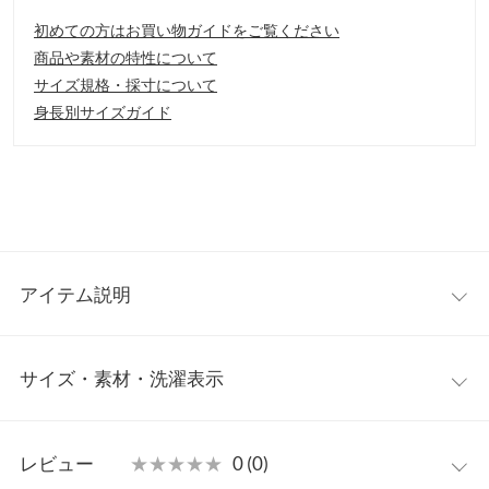
初めての方はお買い物ガイドをご覧ください
商品や素材の特性について
サイズ規格・採寸について
身長別サイズガイド
アイテム説明
手を離してハンズフリーで使うことのできる扇風機。首掛けタイ
サイズ・素材・洗濯表示
プのハンズフリーファン。調整のできるネックストラップで両手
を使いたいアウトドアシーンにおすすめ。クリップ付きでポケッ
トや、リュックの肩紐に付けたりも可能。使い方の幅が広がるハ
ワンサイズ
ンズフリーファンです。
レビュー
★★★★★
★★★★★
0 (0)
【素材・サイズ感】