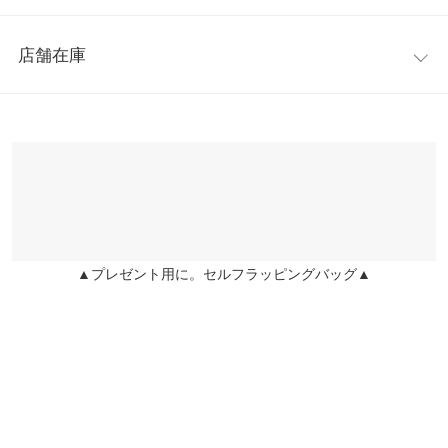
重さ（g）
147
背面のスタンドを立てればデスクファンとしても使用できます。
レビュー：0件
ストラップ付なのでお持ちのカバンに付けて使いたい時にさっと
横幅
10.5
店舗在庫
使えます。ダブルクリックのボタン仕様で風圧が3段階からお選
more
レビューを書く
縦幅
7
びいただけます。
※表示されている情報は、8/09 15:48 時点のものになります。
投稿でポイントプレゼント
※キャンセル/変更不可
身長別サイズガイド
サイズ規格・採寸について
※在庫ありの表示でも売り切れ等の場合がございますので、詳し
くはご利用店舗にお問い合わせください。
※生産時期の違いによる色や素材に関して、多少の個体差が生じ
ている場合がございます。予めご了承ください。
兵庫県
三宮店
店舗在庫
※上記寸法は、生産時に指示した寸法に従い掲載しております。
生産時期の違いによる製造時の個体差が多少生じている場合がご
▲プレゼント用に。セルフラッピングバッグ▲
ざいます。また、商品についたメーカータグの数値とは異なる場
姫路店
店舗在庫
合がございます。予めご了承ください。
素材
本体：ABS・PUレザー・シリコン、羽根：PP、ネックストラッ