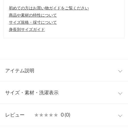
初めての方はお買い物ガイドをご覧ください
商品や素材の特性について
サイズ規格・採寸について
身長別サイズガイド
アイテム説明
おうち時間が多い毎日におススメのデジタルクロック。 スタイリ
サイズ・素材・洗濯表示
ッシュに浮かび上がる文字盤が、お部屋の雰囲気をお洒落に演出
してくれます。シンプルなデザインなので、寝室やリビング、玄
関など場所を問わず置きやすい◎SNS映えも間違いなしのインテ
ワンサイズ
リアアイテムです。
レビュー
★★★★★
★★★★★
0 (0)
【素材・サイズ感】
横幅
22
電源はUSBケーブルの接続となります。USBが接続可能なACアダ