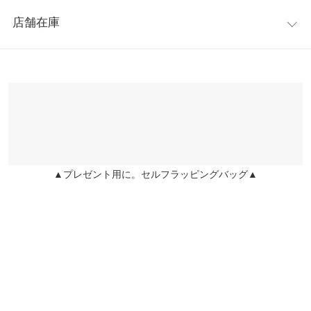
レビュー：0件
プタと組み合わせてご使用ください。
縦幅
22
店舗在庫
※この商品は、商品管理上の観点から返品や交換をお受けできま
more
レビューを書く
身長別サイズガイド
サイズ規格・採寸について
せん。
※表示されている情報は、8/07 00:30 時点のものになります。
投稿でポイントプレゼント
※キャンセル/変更不可
※在庫ありの表示でも売り切れ等の場合がございますので、詳し
※生産時期の違いによる色や素材に関して、多少の個体差が生じ
くはご利用店舗にお問い合わせください。
ている場合がございます。予めご了承ください。
※上記寸法は、生産時に指示した寸法に従い掲載しております。
兵庫県
三宮店
生産時期の違いによる製造時の個体差が多少生じている場合がご
店舗在庫
ざいます。また、商品についたメーカータグの数値とは異なる場
合がございます。予めご了承ください。
▲プレゼント用に。セルフラッピングバッグ▲
姫路店
店舗在庫
商品詳細
伸縮性：なし 淡色透け：なし 濃色透け：なし