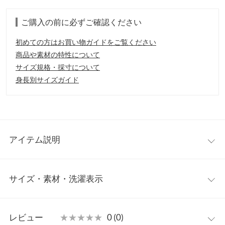
ご購入の前に必ずご確認ください
初めての方はお買い物ガイドをご覧ください
商品や素材の特性について
サイズ規格・採寸について
身長別サイズガイド
アイテム説明
スター&バーズのコラボレーションモデル。2021年8月27日に全
サイズ・素材・洗濯表示
国公開予定の映画『スペース・プレイヤーズ』（原題：
『SPACEJAM:ANEWLEGACY』）とコラボレーション。バッグ
ス・バニーをモチーフに、毛足の長いハラコ調の素材をアッパー
4インチ
4.5インチ
5インチ
5.5インチ
に採用。インソールの両足を揃えるとバッグス・バニーの絵柄が
レビュー
★★★★★
★★★★★
0 (0)
(23.0cm)
(23.5cm)
(24.0cm)
(24.5cm)