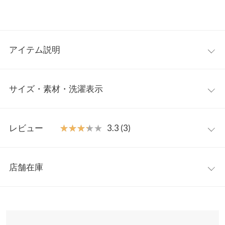
アイテム説明
レイヤード次第でコーディネートの幅が広がるダブルストラップ
サイズ・素材・洗濯表示
付きスカート。ボディラインに優しく沿うような緩やかなフレア
シルエットで女性らしさを演出します。細めのストラップなので
子どもっぽくなりにくく、大人でも着やすいのが嬉しいポイン
ワンサイズ
ト。インナーにTシャツやリブトップスを入れカジュアルダウン
レビュー
★★★★★
★★★★★
3.3 (3)
するのがオススメです。
ウエスト幅
32〜46
【素材・サイズ感】
レビュー：3件
ウエスト正面にはタックが入り、後ろ部分はゴム仕様なので、見
ヒップ幅
48
店舗在庫
た目はしっかりキレイに見せながらも楽チンな着心地なのが魅
★★★★★
★★★★★
5
裾幅
65
力。ロング丈ながらもサイドスリット入りで足さばきがしやすい
カラー：ブラック
購入日：2021/08/09
※表示されている情報は、8/09 02:56 時点のものになります。
◎。ショルダーストラップは調節でき、自分の好きな丈感にする
※在庫ありの表示でも売り切れ等の場合がございますので、詳し
総丈
125
スカートの長さもちょうど良い長さです❗ スニーカーにも相性ぴ
ことが可能。バックリボンもポイントになり、全方位どこから見
くはご利用店舗にお問い合わせください。
ったりです❗ こういうタイプのスカートは持っていなかったの