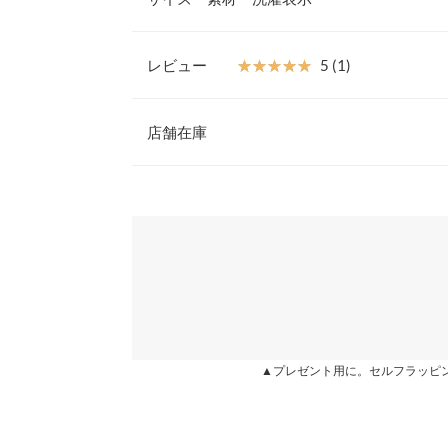
ス。足首にクシュっとしわを寄せて履いても可愛い
優秀アイテム。合わせやすいベーシックなカラー展
ル、ご自宅用にも活躍します。
レビュー
★★★★★
★★★★★
5 (1)
【素材・サイズ感】
トレンドのシアー素材を使用しているので、気温が
前股上
レビュー：1件
ヤードを楽しめます。清涼感あるシャリっとした肌
店舗在庫
ウエスト幅
よい伸縮性が着心地の良いアイテムです。
※キャンセル/変更不可
ヒップ幅
★★★★★
★★★★★
5
※表示されている情報は、8/07 05:58 時点のものになりま
カラー：オフホワイト
※在庫ありの表示でも売り切れ等の場合がございますので
購入日：2021/08/05
わせください。
裾幅
足首のクシュっとした皺が可愛いです。 色違いも
股下
兵庫県
三宮店
k_haru |
身長：
161cm
~
165cm
| 体重：
51kg
~
55
ワタリ幅
身長別サイズガ
姫路店
more
▲プレゼント用に。セルフラッピ
※生産時期の違いによる色や素材に関して、多少の個体
す。予めご了承ください。
※上記寸法は、生産時に指示した寸法に従い掲載してお
造時の個体差が多少生じている場合がございます。また