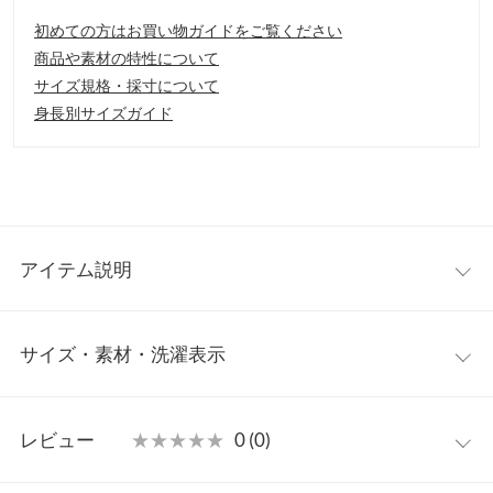
初めての方はお買い物ガイドをご覧ください
商品や素材の特性について
サイズ規格・採寸について
身長別サイズガイド
アイテム説明
着るだけでラクちんなのに大人カワイイを叶えてくれるドッキン
サイズ・素材・洗濯表示
グワンピース。スカート部分には人気の花柄スカートをドッキン
グ。ワードローブに加えたい、さらっと1枚で決まる優秀なアイ
テムです。
ワンサイズ
【素材・サイズ感】
レビュー
★★★★★
★★★★★
0 (0)
花柄の軽やかな素材がシーズンムードを高めてくれます。身頃は
着丈
123
さらっとした柔らかなカット生地で、心地良く着ていただけま