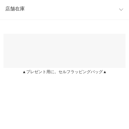
レビュー：0件
す。
身幅
47
店舗在庫
◆MODEL(170cm:ブラック着)
more
レビューを書く
肩幅
35
※キャンセル/変更不可
※表示されている情報は、8/06 13:09 時点のものになります。
投稿でポイントプレゼント
【サイズ】
※在庫ありの表示でも売り切れ等の場合がございますので、詳し
裾幅
93
ワンサイズ(M)
くはご利用店舗にお問い合わせください。
【実寸(cm)約】
袖丈
58
●着丈…(前)72(後)74
兵庫県
三宮店
●肩幅…59
袖幅
18
店舗在庫
●身幅…54
袖口幅
10
●裾幅…59
▲プレゼント用に。セルフラッピングバッグ▲
姫路店
店舗在庫
●袖幅…20
身長別サイズガイド
サイズ規格・採寸について
【素材】
レーヨン100%
※生産時期の違いによる色や素材に関して、多少の個体差が生じ
※【伸縮】あり/【淡色透け】ややあり/【濃色透け】ややあり/
ている場合がございます。予めご了承ください。
【裏地】なし
※上記寸法は、生産時に指示した寸法に従い掲載しております。
生産時期の違いによる製造時の個体差が多少生じている場合がご
ざいます。また、商品についたメーカータグの数値とは異なる場