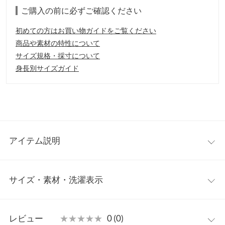
ご購入の前に必ずご確認ください
初めての方はお買い物ガイドをご覧ください
商品や素材の特性について
サイズ規格・採寸について
身長別サイズガイド
アイテム説明
ざっくりとしたツイード織りがリッチなジャケット。すっきりノ
サイズ・素材・洗濯表示
ーカラー仕様で、華クラシカルなルックで、デイリーから通勤、
セレモニーまでおすすめです。
【素材・サイズ感】
M
L
軽い仕立てに仕上げているので、カーディガン感覚で着用できま
レビュー
★★★★★
★★★★★
0 (0)