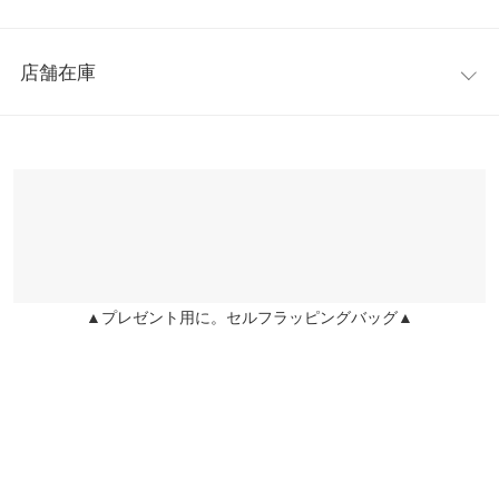
す。きっちりとしたシーンでも、着心地よく着ていただけるジャ
着丈
53
53
ケットです。
レビュー：0件
※キャンセル/変更不可
肩幅
37
37
店舗在庫
【サイズ】
more
レビューを書く
身幅
40
40
M/L
※表示されている情報は、8/06 17:26 時点のものになります。
投稿でポイントプレゼント
【実寸(cm)約】
※在庫ありの表示でも売り切れ等の場合がございますので、詳し
袖幅
21
21
●着丈…53
くはご利用店舗にお問い合わせください。
●肩幅…37
袖丈
58
58
●身幅…40
兵庫県
三宮店
●裾幅…44
裾幅
44
44
店舗在庫
●袖丈…58
袖口幅
12.5
12.5
●袖幅…21
▲プレゼント用に。セルフラッピングバッグ▲
姫路店
店舗在庫
●袖口幅…12.5
重さ（g）
530
530
●重さ…530g
【素材】
身長別サイズガイド
サイズ規格・採寸について
(表地)ポリエステル100% (裏地)ポリエステル100%
※【伸縮】なし/【淡色透け】なし/【濃色透け】なし/【裏地】あ
※生産時期の違いによる色や素材に関して、多少の個体差が生じ
り
ている場合がございます。予めご了承ください。