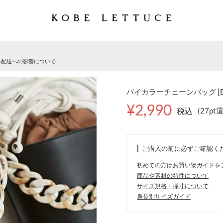
る配送への影響について
バイカラーチェーンバッグ [B1
¥2,990
税込
(27pt
ご購入の前に必ずご確認く
初めての方はお買い物ガイドを
商品や素材の特性について
サイズ規格・採寸について
身長別サイズガイド