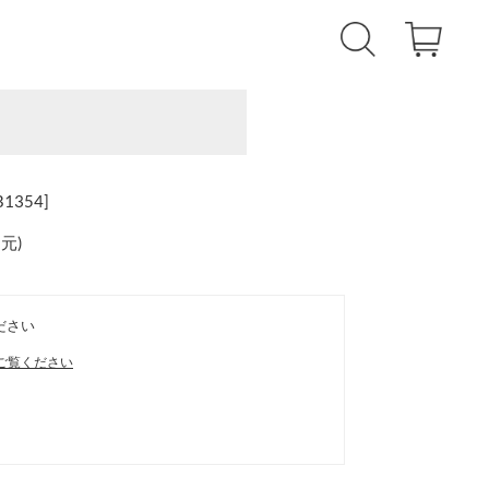
354]
還元
)
ださい
ご覧ください