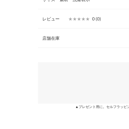
【素材・サイズ感】
丸いマチがついているので、見た目よりもたっぷり
す。スタイリングを一気に旬にしてくれるヴィヴィ
レビュー
★★★★★
★★★★★
0 (0)
いモードなブラックの3色展開。
【A】高さ
※キャンセル/変更不可
レビュー：0件
店舗在庫
【A】横幅
【実寸(cm)約】
●高さ…18.5
【A】マチ
more
※表示されている情報は、8/06 07:09 時点のものになりま
●横幅…26
※在庫ありの表示でも売り切れ等の場合がございますので
わせください。
【A】持ち手
●マチ…11.5
●持ち手…25
【A】持ち手高さ
●持ち手高さ…8
兵庫県
三宮店
●ポーチ…17×24
【A】重さ（g）
●ショルダー…1.2×105-120
●重さ…400g
【B】ショルダー
姫路店
【素材】
合成皮革
▲プレゼント用に。セルフラッピ
【B】横幅
※【伸縮】なし/【淡色透け】なし/【濃色透け】な
【C】縦幅