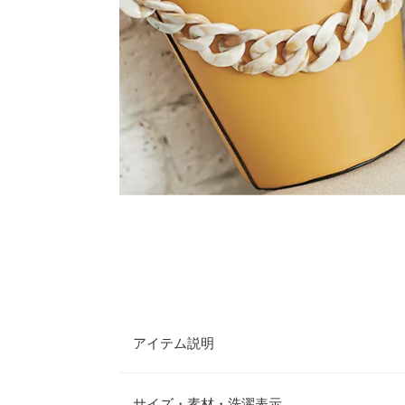
アイテム説明
ころんとしたバケツ型のデザインを、マットな質感
ゅっと結んだノット（結び目）ディティールが今年
サイズ・素材・洗濯表示