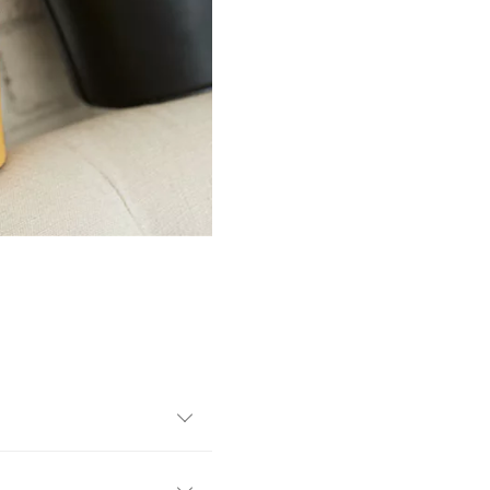
のレザーで上品です。端をき
らしいアクセント。