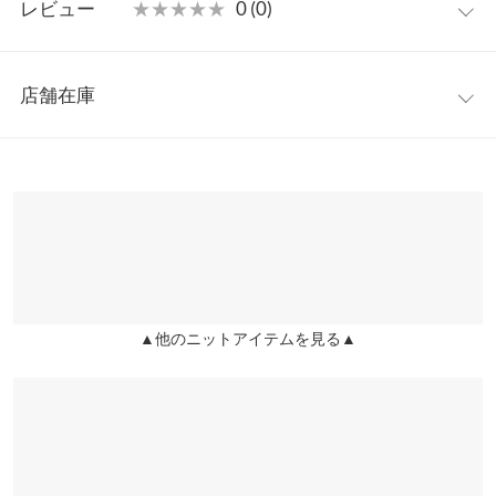
【素材・サイズ感】
レビュー
★★★★★
★★★★★
0 (0)
長めの着丈で気になるヒップラインを、おしゃれにカバーしてく
着丈
54
れるニット。柔らかく、肌触りの気持ち良い、大人らしい上品な
レビュー：0件
素材の感が魅力的です。
身幅
54
店舗在庫
※キャンセル/変更不可
more
レビューを書く
肩幅
56
【サイズ】
※表示されている情報は、8/09 17:43 時点のものになります。
投稿でポイントプレゼント
ワンサイズ(M)
※在庫ありの表示でも売り切れ等の場合がございますので、詳し
裾幅
36
【実寸(cm)約】
くはご利用店舗にお問い合わせください。
●着丈…54
袖丈
49
●肩幅…56
兵庫県
三宮店
●身幅…54
袖幅
24
店舗在庫
●裾幅…36
袖口幅
7
●袖丈…49
▲他のニットアイテムを見る▲
姫路店
店舗在庫
●袖幅…24
身長別サイズガイド
サイズ規格・採寸について
●袖口幅…7
【素材】
※生産時期の違いによる色や素材に関して、多少の個体差が生じ
アクリル 50% ポリエステル 50%
ている場合がございます。予めご了承ください。
※【伸縮】あり/【淡色透け】ややあり/【濃色透け】ややあり/
※上記寸法は、生産時に指示した寸法に従い掲載しております。