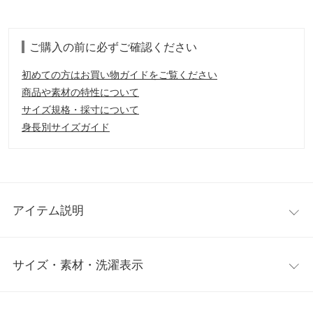
ご購入の前に必ずご確認ください
初めての方はお買い物ガイドをご覧ください
商品や素材の特性について
サイズ規格・採寸について
身長別サイズガイド
アイテム説明
ボートネックが上品な印象を与え、都会的なスタイリングに仕上
サイズ・素材・洗濯表示
げてくれます。普段使いしやすいシンプルなデザインで、袖口の
パールがポイント。定番アイテムとしてお使いいただけるニット
です。
ワンサイズ