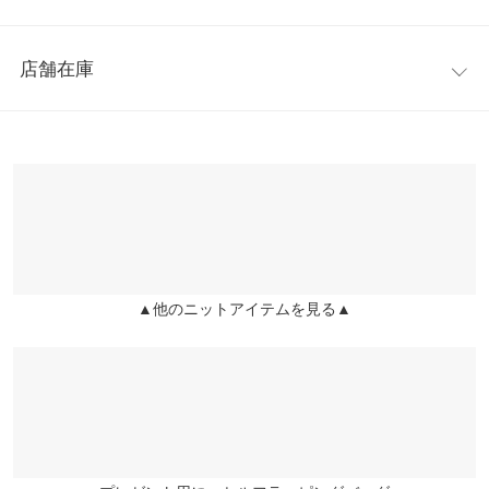
パーカー。バランスの取りやすいコンパクト丈で、フロントのジ
着丈
62
ップの開け閉めでも表情の変化が楽しめます。
レビュー：0件
※キャンセル/変更不可
身幅
61
店舗在庫
【サイズ】
more
レビューを書く
肩幅
32
ワンサイズ(M)
※表示されている情報は、8/09 22:29 時点のものになります。
投稿でポイントプレゼント
【実寸(cm)約】
※在庫ありの表示でも売り切れ等の場合がございますので、詳し
裾幅
37
●着丈…62
くはご利用店舗にお問い合わせください。
●肩幅…32
袖丈
62
●身幅…61
兵庫県
三宮店
●裾幅…37
袖幅
36
店舗在庫
●袖丈…62
袖口幅
7
●袖幅…36
▲他のニットアイテムを見る▲
姫路店
店舗在庫
●袖口幅…7
身長別サイズガイド
サイズ規格・採寸について
【素材】
(本体)レーヨン52% ポリエステル31% ナイロン17% (ファー部分)
※生産時期の違いによる色や素材に関して、多少の個体差が生じ
アクリル55% ポリエステル34% アクリル系11%
ている場合がございます。予めご了承ください。
※【伸縮】あり/【淡色透け】なし/【濃色透け】なし/【裏地】な
※上記寸法は、生産時に指示した寸法に従い掲載しております。
し
生産時期の違いによる製造時の個体差が多少生じている場合がご