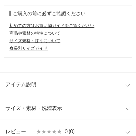
ご購入の前に必ずご確認ください
初めての方はお買い物ガイドをご覧ください
商品や素材の特性について
サイズ規格・採寸について
身長別サイズガイド
アイテム説明
余計な装飾を抑えたミニマルなデザインでカジュアルさがほど良
サイズ・素材・洗濯表示
くおさえられ、スタイリング幅も広がる1枚です。フードについ
たファーが上品で大人かわいいを演出してくれます。
【素材・サイズ感】
ワンサイズ
表面の綺麗なニット地でカジュアルすぎない大人の女性のための
レビュー
★★★★★
★★★★★
0 (0)