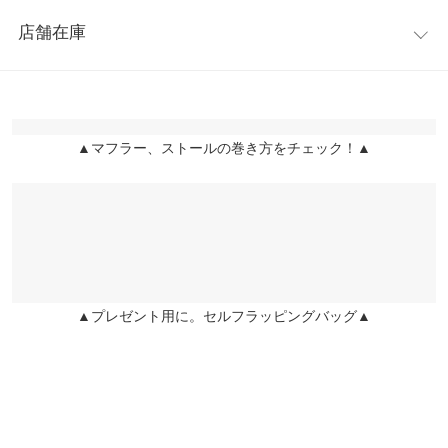
レビュー：0件
けとしても役立つので、この冬1枚は持っておきたいアイテムで
横幅
40
店舗在庫
す。
more
レビューを書く
フリンジ丈
15
※キャンセル/変更不可
※表示されている情報は、8/10 16:18 時点のものになります。
投稿でポイントプレゼント
身長別サイズガイド
サイズ規格・採寸について
※在庫ありの表示でも売り切れ等の場合がございますので、詳し
【実寸(cm)約】
くはご利用店舗にお問い合わせください。
▲マフラー、ストールの巻き方をチェック！▲
●幅…40
※生産時期の違いによる色や素材に関して、多少の個体差が生じ
●長さ…240
ている場合がございます。予めご了承ください。
兵庫県
三宮店
●フリンジ丈…15
店舗在庫
※上記寸法は、生産時に指示した寸法に従い掲載しております。
【素材】
生産時期の違いによる製造時の個体差が多少生じている場合がご
ポリエステル100%
ざいます。また、商品についたメーカータグの数値とは異なる場
姫路店
店舗在庫
※【伸縮】なし/【淡色透け】なし/【濃色透け】なし/【裏地】な
合がございます。予めご了承ください。
し
▲プレゼント用に。セルフラッピングバッグ▲
素材
ポリエステル100%
商品詳細