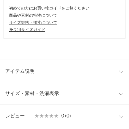
初めての方はお買い物ガイドをご覧ください
商品や素材の特性について
サイズ規格・採寸について
身長別サイズガイド
アイテム説明
巻き方次第で様々なアクセントが楽しめるバイカラーストールが
サイズ・素材・洗濯表示
登場。シンプルなコーディネートにプラスするだけで、華やかな
印象にアップデート。巻き方次第で表に出てくる色が変わるので
様々な表情をお楽しみいただけます。
ワンサイズ
【素材・サイズ感】
レビュー
★★★★★
★★★★★
0 (0)
ショールとしてもお使いいただけるほどの、大判サイズが嬉し
長さ
240
い。おしゃれアイテムとしてはもちろん、防寒対策としてひざ掛