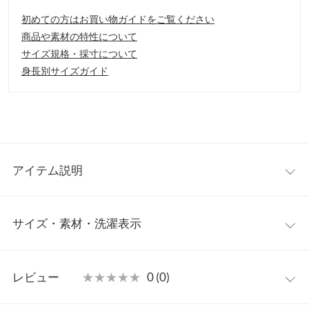
初めての方はお買い物ガイドをご覧ください
商品や素材の特性について
サイズ規格・採寸について
身長別サイズガイド
アイテム説明
カジュアルなアイテムに女性らしいボアで可愛さをプラスしたア
サイズ・素材・洗濯表示
ウター。配色のパイピングがおしゃれ見えを加速。裾と襟にあし
らった合皮のベルトがポイントになり、他と差が付く1着です。
【素材・サイズ感】
ワンサイズ
トレンドのゆったりシルエットで、太ももまでしっかり包み込
レビュー
★★★★★
★★★★★
0 (0)
む、安心の丈感です。防寒性はもちろん、合わせやすいカラー展
着丈
65
開で、デイリーにお使いいただけます。