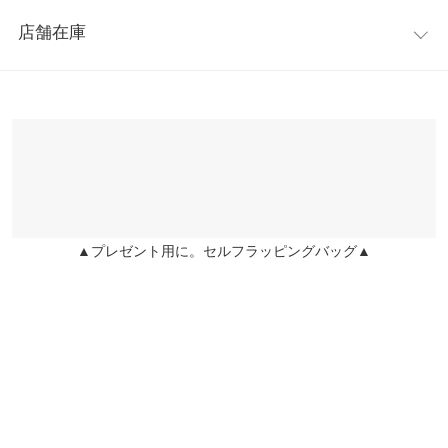
レビュー：0件
※キャンセル/変更不可
肩幅
56
店舗在庫
【サイズ】
more
レビューを書く
身幅
56
ワンサイズ(M)
※表示されている情報は、8/08 06:26 時点のものになります。
投稿でポイントプレゼント
【実寸(cm)約】
※在庫ありの表示でも売り切れ等の場合がございますので、詳し
袖幅
20
●着丈…65
くはご利用店舗にお問い合わせください。
●肩幅…56
袖丈
45
●身幅…56
兵庫県
三宮店
●裾幅…55
裾幅
55
店舗在庫
●袖丈…45
袖口幅
16
●袖幅…20
▲プレゼント用に。セルフラッピングバッグ▲
姫路店
店舗在庫
●袖口幅…16
重さ（g）
1200
●重さ…1200g
【素材】
身長別サイズガイド
サイズ規格・採寸について
(表側･裏側)ポリエステル100% (中側)合成繊維（軟質ウレタンフォ
ーム） (別布)合成皮革
※生産時期の違いによる色や素材に関して、多少の個体差が生じ
※【伸縮】なし/【淡色透け】なし/【濃色透け】なし/【裏地】な
ている場合がございます。予めご了承ください。
し
※上記寸法は、生産時に指示した寸法に従い掲載しております。