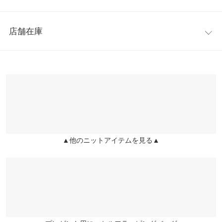
【素材・サイズ感】
着丈（前）
55
毛足の長いニット素材を使用しており、シンプルながらも女性ら
レビュー：0件
しさが感じられるニット。チクチク感も少なく、快適でストレス
着丈（後）
60
店舗在庫
フリーにご着用いただけます。
more
レビューを書く
身幅
61
※キャンセル/変更不可
※表示されている情報は、8/08 01:41 時点のものになります。
投稿でポイントプレゼント
【サイズ】
※在庫ありの表示でも売り切れ等の場合がございますので、詳し
肩幅
60
ワンサイズ(M)
くはご利用店舗にお問い合わせください。
【実寸(cm)約】
裾幅
46
●着丈…(前)55(後)60
兵庫県
三宮店
●肩幅…60
袖丈
52
店舗在庫
●身幅…61
袖幅
20
●裾幅…46
▲他のニットアイテムを見る▲
姫路店
店舗在庫
●袖丈…52
袖口幅
8
●袖幅…20
●袖口幅…8
身長別サイズガイド
サイズ規格・採寸について
【素材】
アクリル55% ナイロン28% ポリエステル12% 毛5%
※生産時期の違いによる色や素材に関して、多少の個体差が生じ
※【伸縮】あり/【淡色透け】ややあり/【濃色透け】ややあり/
ている場合がございます。予めご了承ください。