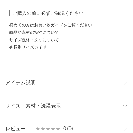
ご購入の前に必ずご確認ください
初めての方はお買い物ガイドをご覧ください
商品や素材の特性について
サイズ規格・採寸について
身長別サイズガイド
アイテム説明
※こちらはセレクト商品となります
サイズ・素材・洗濯表示
どんなボトムとも好相性間違いなしの、コンパクトニットが登
場。ドロップショルダーが抜け感を演出し、大人なこなれた雰囲
気を取り入れることができます。シンプルなので着回しもしやす
ワンサイズ
く、色違いで揃えておきたいアイテムです。
レビュー
★★★★★
★★★★★
0 (0)