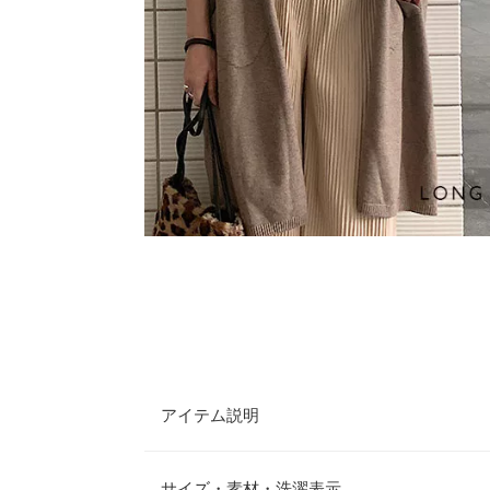
アイテム説明
ゆったりとしたシルエットながらも、袖口がすっき
が叶うカーディガンです。斜めにデザインされたポ
サイズ・素材・洗濯表示