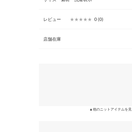
見せてくれます。
【素材・サイズ感】
肌触りの良いニットなのでストレスなく着て頂けま
レビュー
★★★★★
★★★★★
0 (0)
かげで、羽織るだけで気になるヒップラインもカバ
着丈
※キャンセル/変更不可
レビュー：0件
【サイズ】
店舗在庫
身幅
ワンサイズ(M)
【実寸(cm)約】
襟開き幅
more
※表示されている情報は、8/08 07:18 時点のものになりま
●着丈…97
※在庫ありの表示でも売り切れ等の場合がございますので
わせください。
裾幅
●襟開き幅…17
●身幅…65
裄丈
●裾幅…60
兵庫県
三宮店
●裄丈…72
袖幅
●袖幅…33
●袖口幅…9
袖口幅
姫路店
【素材】
レーヨン50% ポリエステル44% ナイロン6%
▲他のニットアイテムを見
身長別サイズガ
※【伸縮】あり/【淡色透け】ややあり/【濃色透け
※生産時期の違いによる色や素材に関して、多少の個体
す。予めご了承ください。