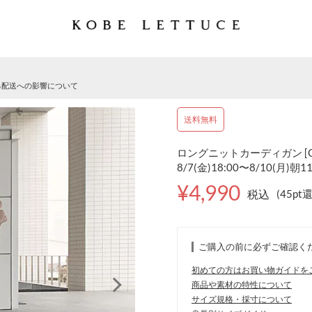
る配送への影響について
送料無料
ロングニットカーディガン [C
8/7(金)18:00〜8/10(月)朝1
¥4,990
税込
(45pt
ご購入の前に必ずご確認く
初めての方はお買い物ガイドを
商品や素材の特性について
サイズ規格・採寸について