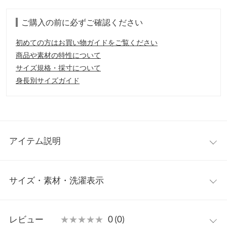
ご購入の前に必ずご確認ください
初めての方はお買い物ガイドをご覧ください
商品や素材の特性について
サイズ規格・採寸について
身長別サイズガイド
アイテム説明
ボタンが付いた両サイドのスリットでスッキリ見えが叶う優秀ニ
サイズ・素材・洗濯表示
ット。おしりがすっぽり隠れる着丈で、おしゃれに体型カバーが
可能。シンプルながらもこなれ感が出せるアイテムです。
【素材・サイズ感】
ワンサイズ
肉厚のリブ編みニット。ゆったりとしたサイジングで楽に着用い
レビュー
★★★★★
★★★★★
0 (0)