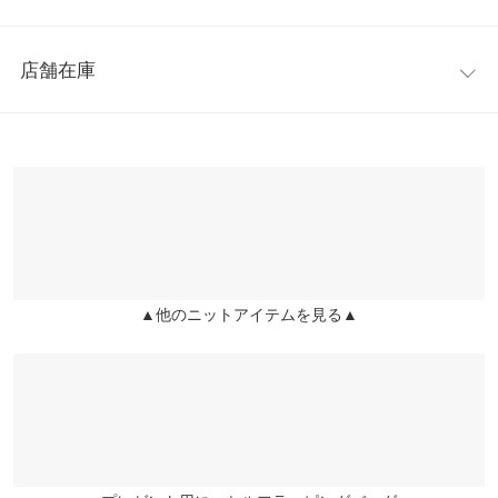
ただけます。
着丈（前）
57
※キャンセル/変更不可
レビュー：0件
【サイズ】
着丈（後）
65
店舗在庫
ワンサイズ(M)
more
レビューを書く
身幅
50
【実寸(cm)約】
※表示されている情報は、8/08 20:44 時点のものになります。
投稿でポイントプレゼント
●着丈…(前)57(後)65
※在庫ありの表示でも売り切れ等の場合がございますので、詳し
襟開き幅
14
●襟開き幅…14
くはご利用店舗にお問い合わせください。
●身幅…50
裾幅
44
●裾幅…44
兵庫県
三宮店
●袖丈…68
袖丈
68
店舗在庫
●袖幅…16
袖幅
16
●袖口幅…8
▲他のニットアイテムを見る▲
姫路店
店舗在庫
【素材】
袖口幅
8
アクリル62％ ナイロン38％
※【伸縮】あり/【淡色透け】ややあり/【濃色透け】ややあり
身長別サイズガイド
サイズ規格・採寸について
※生産時期の違いによる色や素材に関して、多少の個体差が生じ
ている場合がございます。予めご了承ください。