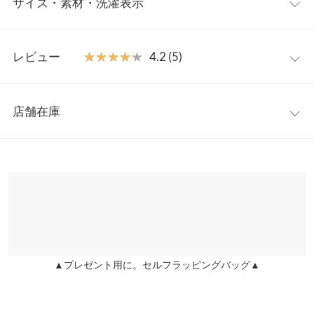
サイズ・素材・洗濯表示
カート。トップスインでもアウトでもキマりやすいスッキリ見え
する形が嬉しい。フェミニン印象なプリーツスカートもエコレザ
ーで仕立てると、新たな魅力溢れる一枚に。シンプルなTシャツ
ワンサイズ
やニットに合わせるだけで一気にトレンド感が出せるアイテムで
レビュー
★★★★★
★★★★★
4.2 (5)
す。
ウエスト幅
30.5〜33
【素材・サイズ感】
レビュー：5件
ほんのり光沢感があるソフトタッチなエコレザーを使用。広がり
裾幅
119
店舗在庫
すぎないフレアシルエットが、大人っぽい印象。アコーディオン
★★★★★
★★★★★
5
総丈
77.5
プリーツでウエスト周りのボリュームを抑えているのも着やすい
カラー：マットブラック
購入日：2021/10/29
※表示されている情報は、8/09 12:59 時点のものになります。
ポイント◎後ろゴム入り＋サイドファスナーで着脱も楽ちんで
身長別サイズガイド
サイズ規格・採寸について
※在庫ありの表示でも売り切れ等の場合がございますので、詳し
ずっと買おうか悩んでましたがセールもあり購入しました。 エコ
す。
くはご利用店舗にお問い合わせください。
レザーですが思ったより安っぽく見えませんし、生地の厚みがあ
※キャンセル/変更不可
※生産時期の違いによる色や素材に関して、多少の個体差が生じ
りますが軽かったです。 マットブラックですので意外と何でも合
ている場合がございます。予めご了承ください。
兵庫県
三宮店
わせやすいです。 もう少し後ろのゴムをきつくしてほしいなと思
店舗在庫
※上記寸法は、生産時に指示した寸法に従い掲載しております。
いました。
生産時期の違いによる製造時の個体差が多少生じている場合がご
▲プレゼント用に。セルフラッピングバッグ▲
merry |
身長：
166cm
~
170cm
| 体重：
46kg
~
50kg
| 足のサイズ：
23.0cm
~
ざいます。また、商品についたメーカータグの数値とは異なる場
姫路店
店舗在庫
23.5cm
合がございます。予めご了承ください。