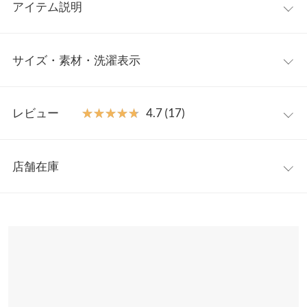
アイテム説明
ヘルシーな肌見せが叶うニットワンピース。
ボディライン
サイズ・素材・洗濯表示
をきれいに見せてくれるリブ編みで仕上げた1着。シアーシャツ
をレイヤードすれば、今年らしいスタイリングが完成◎大胆な後
ろスリット入りで脚長効果も抜群。フェミニンな雰囲気のアイテ
ワンサイズ
レビュー
★★★★★
★★★★★
4.7 (17)
ムなので、あえてペタンコ靴合わせでカジュアルダウンするのも
オススメ。
着丈
117
【素材・サイズ感】
レビュー：17件
身幅
31
肌触りが柔らかく、もちっとした質感のニット素材を使用。
スク
店舗在庫
エアネック
でデコルテ周りをキレイに見せ、リブの縦ラインで細
★★★★★
★★★★★
5
裾幅
40
見え効果も抜群。後ろスリット入りで足さばきも良い仕様です。
カラー：ブラウン
購入日：2022/09/08
※表示されている情報は、8/10 20:44 時点のものになります。
伸縮性がいいので着心地抜群〇
身長別サイズガイド
サイズ規格・採寸について
※在庫ありの表示でも売り切れ等の場合がございますので、詳し
色違いで、購入しました。 ちょうど良いピッタリ感です。
※キャンセル/変更不可
くはご利用店舗にお問い合わせください。
チャウ |
身長：
161cm
~
165cm
| 体重：
51kg
~
55kg
| 足のサイズ：
24.0cm
~
※生産時期の違いによる色や素材に関して、多少の個体差が生じ
24.5cm
ている場合がございます。予めご了承ください。
兵庫県
三宮店
店舗在庫
※上記寸法は、生産時に指示した寸法に従い掲載しております。
★★★★★
★★★★★
5
生産時期の違いによる製造時の個体差が多少生じている場合がご