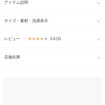
アイテム説明
カップ付きが嬉しい。リラクシーワンピ
1枚でさらりと着ら
サイズ・素材・洗濯表示
れるカップ付きワンピース。カップ内蔵だから1枚でさらっと着
れるリラクシーな1枚。着心地抜群なのでおうち時間やワンマイ
ルウェアとしてもオススメ。身頃が二重になっており、片方のス
ワンサイズ
レビュー
★★★★★
★★★★★
3.6 (5)
トラップをはずして外側の身頃をケープ代わりに使うと授乳もし
やすいママさんに嬉しいアイテム。
着丈
123.5
【素材・サイズ感】
レビュー：5件
身幅
41.5
程よい厚みと伸縮性があるカットソー素材。足元まで隠れる丈
店舗在庫
で、リラックス感のあるコーデが完成。ウエストゴム＋両脇ポケ
★★★★★
★★★★★
5
肩幅
32.5
ット付きなのも嬉しいポイント。
カラー：ダークグリーン
購入日：2021/08/30
※表示されている情報は、8/10 14:09 時点のものになります。
※キャンセル/変更不可
※在庫ありの表示でも売り切れ等の場合がございますので、詳し
ウエスト幅
32〜52
深みのあるグリーンで大人っぽく着れるのと、ウエスト位置も高
くはご利用店舗にお問い合わせください。
めなのでスタイル良く見えるので部屋着だけはもったいない気が
裾幅
83.5
します。 カップ付きでさらっと着れるのもお気に入りです！
兵庫県
三宮店
袖口幅
19
店舗在庫
yuriyuri |
身長：
161cm
~
165cm
| 体重：
46kg
~
50kg
| 足のサイズ：
23.0cm
~
23.5cm