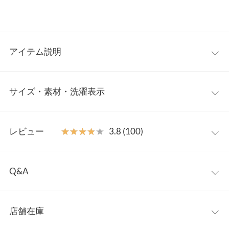
アイテム説明
～お手入れについて～ ・アルコールのついた手や消毒液を含
サイズ・素材・洗濯表示
むティッシュなどで製品を触られますと、生地表面で化学反
応が起き、べたつきや色移り、色落ちする場合があります。
ワンサイズ
特に持ち手部分は手指の消毒をされる機会が多いと思いま
レビュー
★★★★★
★★★★★
3.8 (100)
すのでアルコールがつきやすいため、ご使用の際は十分乾い
【A】重さ（g）
430
た事を確認し、取り扱いにご注意下さい。 ・開け口部分のボ
レビュー：100件
タンの留め方により様々なスタイルを表現できる素材を使用
【A】高さ
20
Q&A
しておりますため、上口付近の本体生地が波打ったり、湾曲
★★★★★
★★★★★
5
【A】横幅
22.5
していることがございます。予めご了承ください。 折れク
Q.ショルダーの長さ調節はどうやってすればいいのでしょうか？
カラー：ベージュ
購入日：2023/09/14
セ・畳みクセが気になる場合は（ティッシュ箱やタオルな
店舗在庫
金具が外せません･･･
【A】マチ
14
お値打ちになっていたので、二個買い。ふたつとも色味が可愛く
ど）ご家庭にあるものを詰めてしばらくクセ直しして頂く
A.レザーの切れ込みに金具を嵌め込んでいるタイプとなります。
て気に入ってます。 物も沢山入るのがいいです。
と、改善されやすくなります。