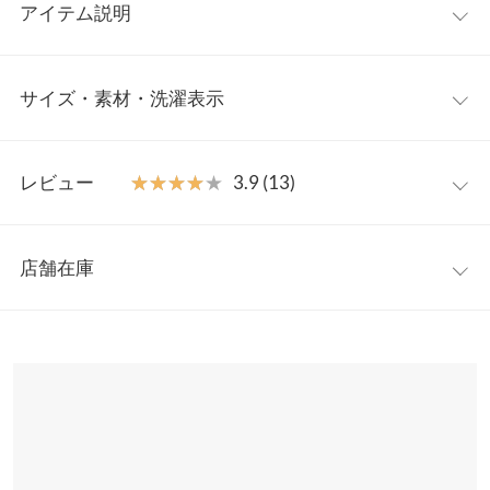
アイテム説明
カジュアルと女性らしさが融合した一枚。
女性らしい雰囲
サイズ・素材・洗濯表示
気ながらも、きれいめ過ぎないニュアンスが魅力なデニムマーメ
イドスカート。シンプルなトップスを合わせるだけでこなれたス
タイリングが楽しめるアイテムです。
ワンサイズ
レビュー
★★★★★
★★★★★
3.9 (13)
【素材・サイズ感】
程よく厚みのあるデニム素材。マーメイドラインがボディライン
ウエスト幅
32〜38
をすっきり見せつつも、後ろウエストゴム仕様で着心地ラクラ
レビュー：13件
ヒップ幅
49
ク。フロント、バックポケット付きで機能的なのも嬉しいポイン
店舗在庫
ト。後ろスリット入りで足さばきも良い◎
★★★★★
★★★★★
5
裾幅
72
※キャンセル/変更不可
カラー：ブラック
購入日：2021/07/26
※表示されている情報は、8/08 10:23 時点のものになります。
※在庫ありの表示でも売り切れ等の場合がございますので、詳し
総丈
93
骨ストでみーちゃんがおすすめしていたので購入しましたが細見
くはご利用店舗にお問い合わせください。
えで形も綺麗で満足です！買ってよかったです！
身長別サイズガイド
サイズ規格・採寸について
n_m |
身長：
161cm
~
165cm
| 体重：
51kg
~
55kg
| 足のサイズ：
24.0cm
~
兵庫県
三宮店
24.5cm
店舗在庫
※生産時期の違いによる色や素材に関して、多少の個体差が生じ
ている場合がございます。予めご了承ください。