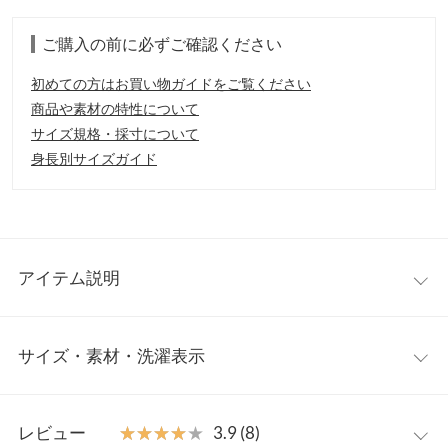
ご購入の前に必ずご確認ください
初めての方はお買い物ガイドをご覧ください
商品や素材の特性について
サイズ規格・採寸について
身長別サイズガイド
アイテム説明
二の腕カバーも叶う、5分袖Tシャツ
カーブを描くような丸
サイズ・素材・洗濯表示
みをおびた変形スリーブがポイントのTシャツ。今季マストハブ
なスリーブコンシャスTも、甘すぎないディテールでコーデに取
り入れやすい◎二の腕周りがしっかり隠れる5分袖なのも嬉しい
ワンサイズ
レビュー
★★★★★
★★★★★
3.9 (8)
ポイント。