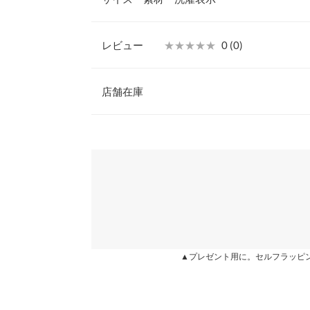
す。キャンディーカラーでデザインされた、アイキ
されたスニーカーです。
23.0cm
【素材・サイズ感】
レビュー
★★★★★
★★★★★
0 (0)
23-25cm。足なじみのいい天然皮革でカラーパタ
筒丈
6.5
※キャンセル/変更不可
レビュー：0件
店舗在庫
足幅
8
つま先口
9
more
※表示されている情報は、8/09 16:34 時点のものになりま
※在庫ありの表示でも売り切れ等の場合がございますので
わせください。
甲幅
15.2
ソール高さ
-
兵庫県
三宮店
前高さ
-
片足の重さ（g）
-
姫路店
▲プレゼント用に。セルフラッピ
身長別サイズガ
※生産時期の違いによる色や素材に関して、多少の個体
す。予めご了承ください。