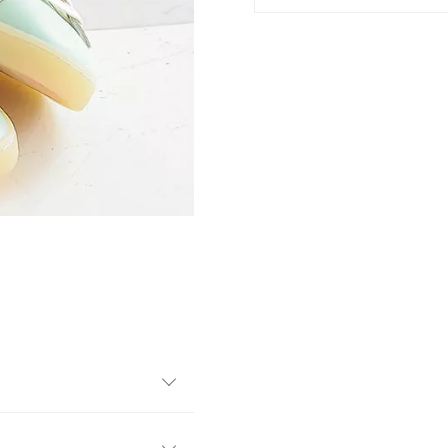
ボレーション。プーマを代表する
遊び心のあるコレクションで