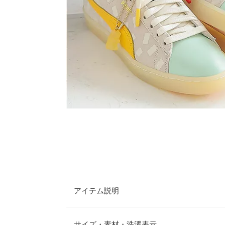
アイテム説明
フルーツグミで有名なドイツのHARIBOとのコラ
キャットとハリボーを代表するゴールデンベアの、
サイズ・素材・洗濯表示