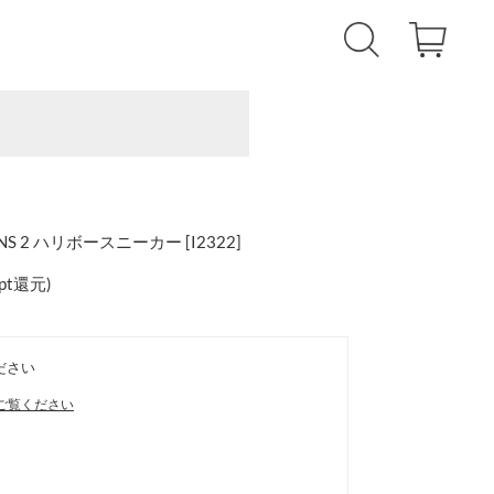
 WNS 2 ハリボースニーカー [I2322]
0pt還元
)
ださい
ご覧ください