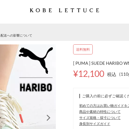
る配送への影響について
送料無料
[ PUMA ] SUEDE HARIBO
¥12,100
税込
(11
ご購入の前に必ずご確認く
初めての方はお買い物ガイドを
商品や素材の特性について
サイズ規格・採寸について
身長別サイズガイド