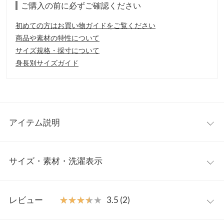
ご購入の前に必ずご確認ください
初めての方はお買い物ガイドをご覧ください
商品や素材の特性について
サイズ規格・採寸について
身長別サイズガイド
アイテム説明
【ご使用上の注意事項】
サイズ・素材・洗濯表示
1.化粧品使用時や使用後、直射日光によって使用部位に赤み、腫
れ、かゆみなどの症状や副作用があらわれた場合は、専門医と相
談してください。
【実寸(cm)約】/
2.傷がある部位などには使用しないでくださ い。
レビュー
★★★★★
★★★★★
3.5 (2)
【保管及び取り扱いの注意事項】
※生産時期の違いによる色や素材に関して、多少の個体差が生じ
■乳幼児の手の届かないところに保管してください。
ている場合がございます。予めご了承ください。