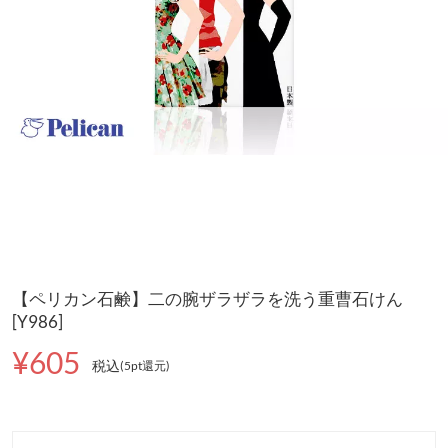
【ペリカン石鹸】二の腕ザラザラを洗う重曹石けん
[Y986]
¥605
税込
(5pt還元
)