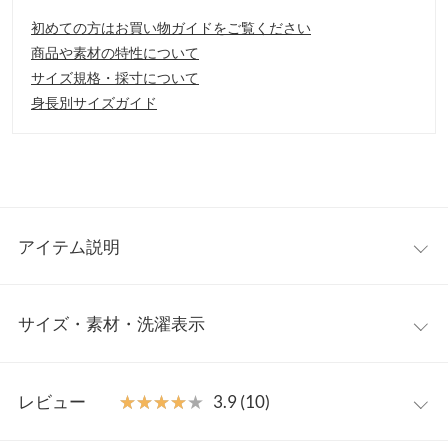
初めての方はお買い物ガイドをご覧ください
商品や素材の特性について
サイズ規格・採寸について
身長別サイズガイド
アイテム説明
旬の”グルカ”にバブーシュが登場♪ スクエアトゥのきっちりした見
サイズ・素材・洗濯表示
た目と、編み目のすきまからちらっと見える肌感が今年らしいグ
ルカバブーシュ。かかとも踏める仕様でラクチン脱ぎ履き。コー
デによって履き方も変えられ、そのまま履いて、きちんと感を。
S
M
L
LL
かかとを踏んでバブーシュで履いて、抜け感を。カジュアルな印
レビュー
★★★★★
★★★★★
3.9 (10)
象になりがちな今のシーズン取り入れれば、きっちりとした印象
筒丈
6
6.1
6.3
6.4
をプラスできるので大人女性にこそおすすめ。