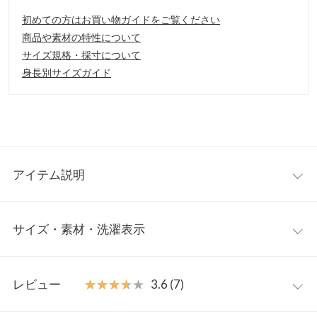
初めての方はお買い物ガイドをご覧ください
商品や素材の特性について
サイズ規格・採寸について
身長別サイズガイド
アイテム説明
『スカート？それともパンツ？』 シンプルなトップスを合わせて
サイズ・素材・洗濯表示
パッとはくだけで、着映えはもちろん今っぽコーデの完成しちゃ
う柄パンツ。一見スカートと見えする、ワイドシルエットなパン
ツです。そしてぐるりとウエスト総ゴム仕様でスポッとはけてる
ワンサイズ
のも楽ちん◎。裏地付きなので一枚で安心して着用できるのも嬉
レビュー
★★★★★
★★★★★
3.6 (7)
しいポイントです。印象的なストライプ柄なので長めのトップス
【A】前股上
40
やワンピースと合わせて柄をチラッと見せる着こなしもおすす