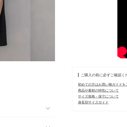
ご購入の前に必ずご確認く
初めての方はお買い物ガイドを
商品や素材の特性について
サイズ規格・採寸について
身長別サイズガイド
。 旬なチュニックブラウス
ック。ショルダーから脇にか