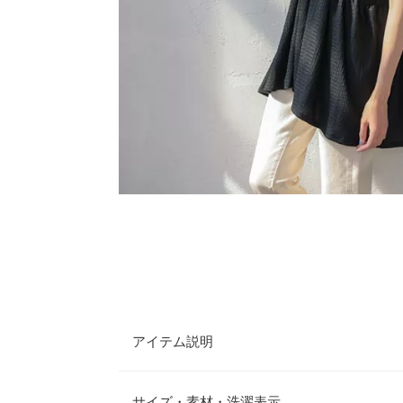
アイテム説明
一瞬で視線を奪われるような、魅力が詰まった一枚
に、ギャザーディテールを取り入れたフレアチュニ
サイズ・素材・洗濯表示