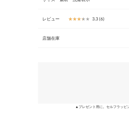
けてあしらったギャザーが魅力的で、動きが出るデ
ザインも表面感ある素材で仕立てることで、大人可
【素材・サイズ感】
レビュー
★★★★★
★★★★★
3.3 (6)
ポコポコとした表面感が特徴のふくれジャガード使
着丈（前）
で、着心地が楽なのも嬉しいポイント。ゆったりし
レビュー：6件
れるチュニック丈で体型カバーも期待できる1枚。
店舗在庫
着丈（後）
※キャンセル/変更不可
身幅
★★★★★
★★★★★
5
※表示されている情報は、8/09 16:44 時点のものになりま
カラー：マスタード
※在庫ありの表示でも売り切れ等の場合がございますので
購入日：2021/07/02
わせください。
肩幅
とても素敵です。
裾幅
兵庫県
三宮店
まりまりこ |
身長：
151cm
~
155cm
| 体重：
46kg
~
50
袖丈
袖口幅
姫路店
★★★★★
★★★★★
4
カラー：ベージュ
購入日：2021/07/19
▲プレゼント用に。セルフラッピ
身長別サイズガ
アイボリーと悩んでベージュにしましたが、ブルベ
※生産時期の違いによる色や素材に関して、多少の個体
ージュでした。 形は体型カバーもできるので良か
す。予めご了承ください。