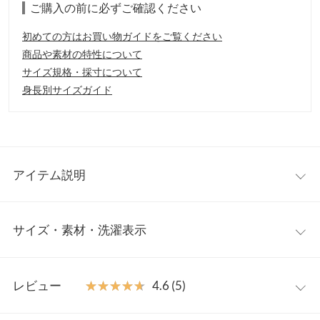
ご購入の前に必ずご確認ください
初めての方はお買い物ガイドをご覧ください
商品や素材の特性について
サイズ規格・採寸について
身長別サイズガイド
アイテム説明
多くは飾り過ぎず、大人レディさも担保したレディワンピース。
サイズ・素材・洗濯表示
シルエットはシンプルながらも、ボリュームスリーブでレディ
に。 ショルダーの変化で、2パターンの着用が可能◎ ①デコルテ
を美しく見せてくれるスクエアネック ②女性らしい印象を叶える
ワンサイズ
オフショル 肌見せが苦手な方にも気分で着こなせるので、おすす
レビュー
★★★★★
★★★★★
4.6 (5)
めな一枚です。カジュアルなスニーカースタイルからヒールを合
着丈
109
わせたキレイめコーディネートまで、小物次第で様々なテイスト