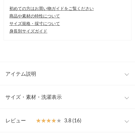
初めての方はお買い物ガイドをご覧ください
商品や素材の特性について
サイズ規格・採寸について
身長別サイズガイド
アイテム説明
ウエストと裾がカットオフになっていて、こなれ感を演出してく
サイズ・素材・洗濯表示
れるデザインスカート。洗い加工をかけて色を落とし、ヴィンテ
ージライクな風合いに仕上げています。着丈のあるスカートなが
らも抜け感を出して着こなせるアイテムです。
ワンサイズ
【素材・サイズ感】
レビュー
★★★★★
★★★★★
3.8 (16)
ゆるやかに広がるフレアシルエットで体型カバーも叶う一枚。程
ウエスト幅
31〜42
よいハリ感のある生地を使用しているので、シルエットをきれい