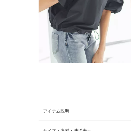
アイテム説明
裾の絞り具合でシルエットの変化を楽しんで♪ ド
やスタイルによって、絞り具合とボリューム感が調
サイズ・素材・洗濯表示