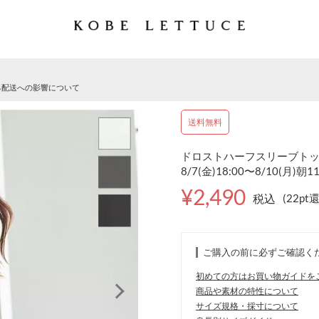
る配送への影響について
送料無料
ドロストハーフスリーブトップス
8/7(金)18:00〜8/10(月)朝1
¥2,490
税込
(22pt
ご購入の前に必ずご確認く
初めての方はお買い物ガイドを
商品や素材の特性について
サイズ規格・採寸について