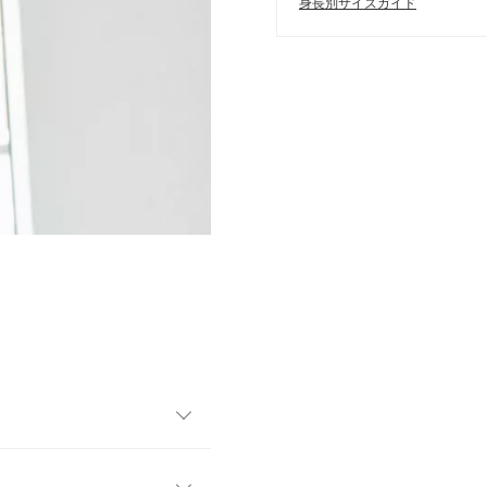
身長別サイズガイド
ロストコードでこなれ感◎。気分
整できるのでボトムを選ば