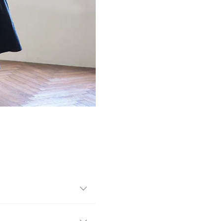
ワンピース。ギャザースリー
め込み、全方位抜け目なくオ