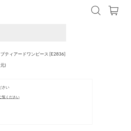
ティアードワンピース [E2836]
還元
)
ださい
ご覧ください