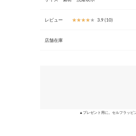
シャレ見えを実現◎。足元はヒールでレディにして
ダウンしても可愛いので、小物次第で様々なアレン
【素材・サイズ感】
レビュー
★★★★★
★★★★★
3.9 (10)
ハリ感のある素材で、一枚で着ても下着が響きにく
【A】着丈
ットが上品で、くびれを強調した女性らしいシルエ
レビュー：10件
ップ風のデザインは見せたくない体のラインを拾わ
店舗在庫
【A】身幅
するにもお役立ち◎。
※キャンセル/変更不可
【A】肩幅
★★★★★
★★★★★
5
※表示されている情報は、8/08 10:38 時点のものになりま
カラー：オフホワイト
※在庫ありの表示でも売り切れ等の場合がございますので
購入日：2021/06/22
わせください。
【A】ウエスト幅
真っ白のワンピース♡ティアードデザインで、羽織
【A】裾幅
ありがたいです。低身長さんには少し丈が長いかも
兵庫県
三宮店
【A】袖丈
れたみぃ |
身長：
161cm
~
165cm
| 体重：
46kg
~
50
【A】袖幅
姫路店
★★★★★
★★★★★
5
▲プレゼント用に。セルフラッピ
【A】袖口幅
カラー：ブラック
購入日：2021/07/04
【B】着丈
デザインはとても可愛くて凄く気に入っています！