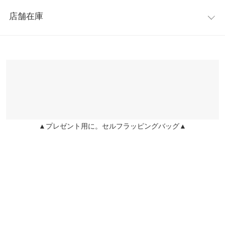
レビュー：0件
をプラスしています。ショルダー部分はベルトで調節可能。
【A】横幅
24
店舗在庫
※キャンセル/変更不可
more
レビューを書く
【A】マチ
16
※表示されている情報は、8/09 20:14 時点のものになります。
投稿でポイントプレゼント
※在庫ありの表示でも売り切れ等の場合がございますので、詳し
【A】重さ（g）
380
くはご利用店舗にお問い合わせください。
【B】高さ
22
兵庫県
三宮店
【B】横幅
23
店舗在庫
【B】マチ
15
▲プレゼント用に。セルフラッピングバッグ▲
姫路店
店舗在庫
【B】重さ（g）
60
【C】ショルダー
91
【C】横幅
1.8
身長別サイズガイド
サイズ規格・採寸について