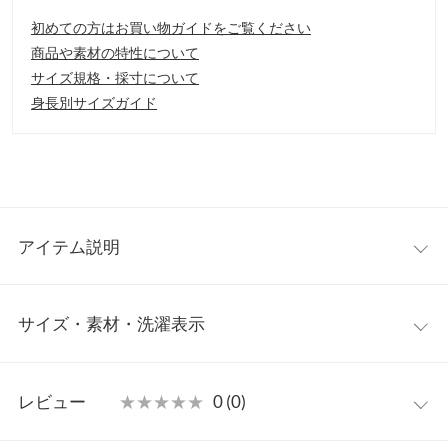
初めての方はお買い物ガイドをご覧ください
商品や素材の特性について
サイズ規格・採寸について
身長別サイズガイド
アイテム説明
コーデに取り入れるだけで一気に季節感を出せるクリアバッグ。
サイズ・素材・洗濯表示
マチ付きの巾着がセットになっているので、バッグの中身が見え
ないのも嬉しいポイント。クリア素材なので、どんなスタイリン
グとも相性が良く、使い勝手抜群◎
ワンサイズ
【素材・サイズ感】
レビュー
★★★★★
★★★★★
0 (0)
やわらかいビニール素材×合皮素材。ソフトなビニル素材なの
【A】高さ
26
で、巾着フォルムにするのも簡単。ゴールドの金具使いが高級感